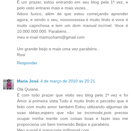
É um prazer, estou entrando em seu blog pela 1ª vez, e
pelo visto entrarei mais e mais vezes...
Adoro fuxico, além de que estou começando aprender
agora, e vendo o seu, nooooossssa é muito lindo e voce é
muito caprichosa e tem um dom manual incrível. Voce é
10.000.000.000. Parabéns...
meu e-mail mamuchami@gmail.com
Um grande beijo e mais uma vez parabéns...
Rosi
Responder
Maria José
4 de março de 2010 às 20:21
Olá Quiane,
È com todo prazer que visito seu blog pela 1ª vez e foi
Amor à primeira vista.Tudo é muito lindo e percebo que é
feito com muito amor também.Estou utilizando algumas de
suas idéias,espero que não se incomode,pois preciso
ocupar minha mente com coisas boas e fazer isso me
proporciona um bem tremendo.Beijos e parabéns.
Meu e-mail é marycosta.jp@gmail.com