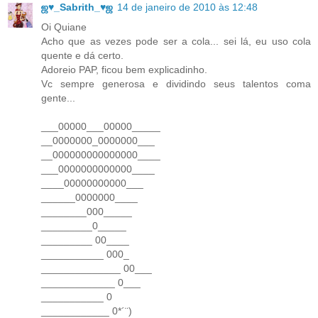
ஜ♥_Sabrith_♥ஜ
14 de janeiro de 2010 às 12:48
Oi Quiane
Acho que as vezes pode ser a cola... sei lá, eu uso cola
quente e dá certo.
Adoreio PAP, ficou bem explicadinho.
Vc sempre generosa e dividindo seus talentos coma
gente...
___00000___00000_____
__0000000_0000000___
__000000000000000____
___0000000000000____
____00000000000___
______0000000____
________000_____
_________0_____
_________ 00____
___________ 000_
______________ 00___
_____________ 0___
___________ 0
____________ 0*´¨)