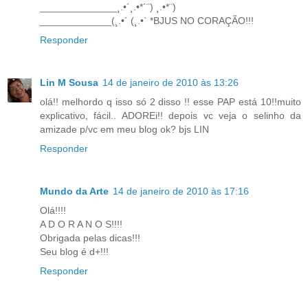
______________¸.•´¸.•*´¨) ¸.•*¨)
_____________(¸.•´ (¸.•` *BJUS NO CORAÇÃO!!!
Responder
Lin M Sousa
14 de janeiro de 2010 às 13:26
olá!! melhordo q isso só 2 disso !! esse PAP está 10!!muito
explicativo, fácil.. ADOREi!! depois vc veja o selinho da
amizade p/vc em meu blog ok? bjs LIN
Responder
Mundo da Arte
14 de janeiro de 2010 às 17:16
Olá!!!!
A D O R A N O S!!!!
Obrigada pelas dicas!!!
Seu blog é d+!!!
Responder