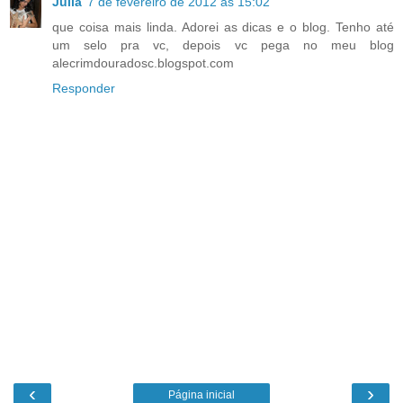
Júlia
7 de fevereiro de 2012 às 15:02
que coisa mais linda. Adorei as dicas e o blog. Tenho até
um selo pra vc, depois vc pega no meu blog
alecrimdouradosc.blogspot.com
Responder
‹
›
Página inicial