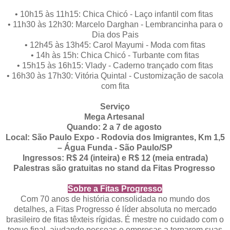
•
10h15 às 11h15: Chica Chicó - Laço infantil com fitas
•
11h30 às 12h30: Marcelo Darghan - Lembrancinha para o
Dia dos Pais
•
12h45 às 13h45: Carol Mayumi - Moda com fitas
•
14h às 15h: Chica Chicó - Turbante com fitas
•
15h15 às 16h15: Vlady - Caderno trançado com fitas
•
16h30 às 17h30: Vitória Quintal - Customização de sacola
com fita
Serviço
Mega Artesanal
Quando: 2 a 7 de agosto
Local: São Paulo Expo - Rodovia dos Imigrantes, Km 1,5
– Água Funda - São Paulo/SP
Ingressos: R$ 24 (inteira) e R$ 12 (meia entrada)
Palestras são gratuitas no stand da Fitas Progresso
Sobre a Fitas Progresso
Com 70 anos de história consolidada no mundo dos
detalhes, a Fitas Progresso é líder absoluta no mercado
brasileiro de fitas têxteis rígidas. É mestre no cuidado com o
toque final, ajudando pessoas e empresas a tornarem suas