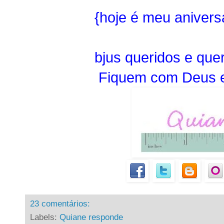
{hoje é meu anivers
bjus queridos e quer
Fiquem com Deus e
23 comentários:
Labels:
Quiane responde