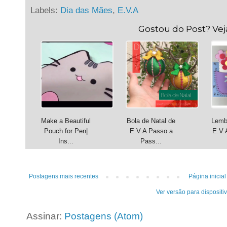
Labels:
Dia das Mães
,
E.V.A
Gostou do Post? Ve
Make a Beautiful
Bola de Natal de
Lemb
Pouch for Pen|
E.V.A Passo a
E.V.
Ins...
Pass...
Postagens mais recentes
Página inicial
Ver versão para dispositi
Assinar:
Postagens (Atom)