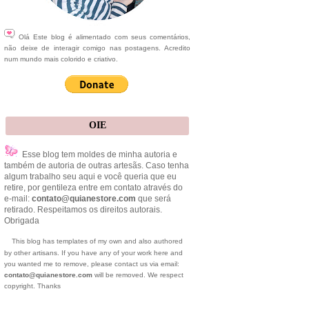
Olá Este blog é alimentado com seus comentários,
não deixe de interagir comigo nas postagens. Acredito
num mundo mais colorido e criativo.
OIE
Esse blog tem moldes de minha autoria e
também de autoria de outras artesãs. Caso tenha
algum trabalho seu aqui e você queria que eu
retire, por gentileza entre em contato através do
e-mail:
contato@quianestore.com
que será
retirado. Respeitamos os direitos autorais.
Obrigada
This blog has templates of my own and also authored
by other artisans. If you have any of your work here and
you wanted me to remove, please contact us via email:
contato@quianestore.com
will be removed. We respect
copyright. Thanks