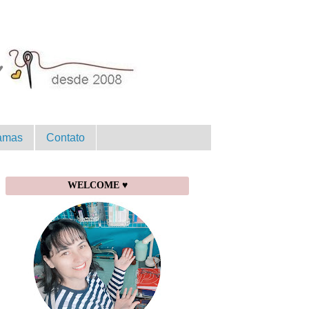
amas
Contato
WELCOME ♥