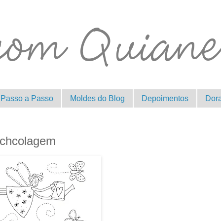
Passo a Passo
Moldes do Blog
Depoimentos
Dor
tchcolagem