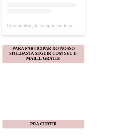
Uma publicação compartilhada por Christiane Gonçalves (@artecomquiane)
PARA PARTICIPAR DO NOSSO
SITE,BASTA SEGUIR COM SEU E-
MAIL,É GRÁTIS!
PRA CURTIR