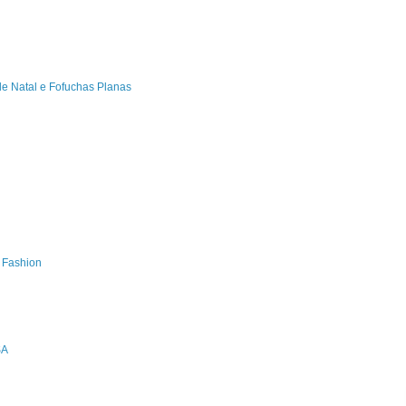
de Natal e Fofuchas Planas
s Fashion
SA