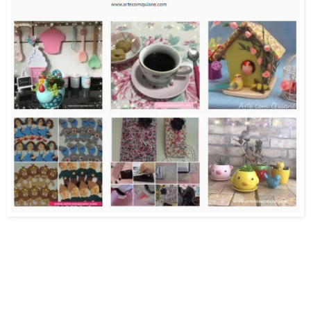
.
.
.