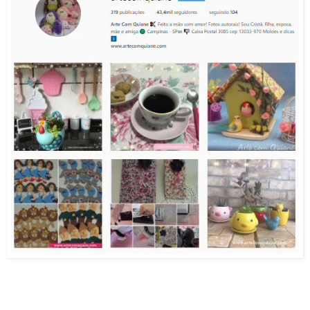
.
.
.