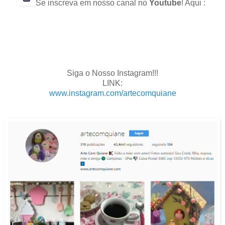
Se inscreva em nosso canal no
Youtube
! Aqui :
.
.
.
.
Siga o Nosso Instagram!!!
LINK:
www.instagram.com/artecomquiane
.
.