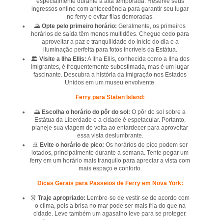
especialmente durante a alta temporada. Reserve seus
ingressos online com antecedência para garantir seu lugar
no ferry e evitar filas demoradas.
🌄
Opte pelo primeiro horário:
Geralmente, os primeiros
horários de saída têm menos multidões. Chegue cedo para
aproveitar a paz e tranquilidade do início do dia e a
iluminação perfeita para fotos incríveis da Estátua.
🏛️
Visite a Ilha Ellis:
A Ilha Ellis, conhecida como a Ilha dos
Imigrantes, é frequentemente subestimada, mas é um lugar
fascinante. Descubra a história da imigração nos Estados
Unidos em um museu envolvente.
Ferry para Staten Island:
🌅
Escolha o horário do pôr do sol:
O pôr do sol sobre a
Estátua da Liberdade e a cidade é espetacular. Portanto,
planeje sua viagem de volta ao entardecer para aproveitar
essa vista deslumbrante.
🚢
Evite o horário de pico:
Os horários de pico podem ser
lotados, principalmente durante a semana. Tente pegar um
ferry em um horário mais tranquilo para apreciar a vista com
mais espaço e conforto.
Dicas Gerais para Passeios de Ferry em Nova York:
👗
Traje apropriado:
Lembre-se de vestir-se de acordo com
o clima, pois a brisa no mar pode ser mais fria do que na
cidade. Leve também um agasalho leve para se proteger.