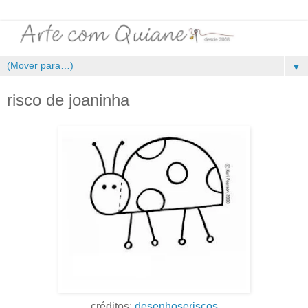
▼
risco de joaninha
créditos:
desenhoseriscos