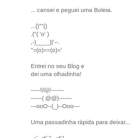
... cansei e peguei uma Boleia.
...()""()
.("( 'o' )
,-)____)|'--.
"=(o)==(o)='
Entrei no seu Blog e
dei uma olhadinha!
-----\\\\|//-------
------( @@)-------
---ooO--(_)--Ooo—
Uma passadinha rápida para deixar...