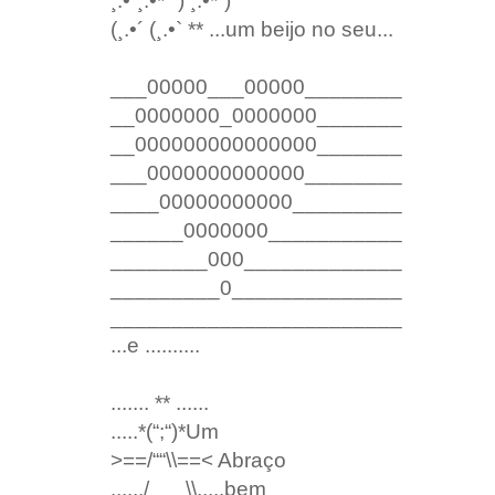
¸.•´¸.•*´¨) ¸.•*¨)
(¸.•´ (¸.•` ** ...um beijo no seu...
___00000___00000________
__0000000_0000000_______
__000000000000000_______
___0000000000000________
____00000000000_________
______0000000___________
________000_____________
_________0______________
________________________
...e ..........
....... ** ......
.....*(“;“)*Um
>==/““\\==< Abraço
....../___\\.....bem