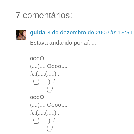
7 comentários:
guida
3 de dezembro de 2009 às 15:51
Estava andando por aí, ...
oooO
(....).... Oooo....
.\..(.....(.....)...
..\_)..... )../....
.......... (_/.....
oooO
(....).... Oooo....
.\..(.....(.....)...
..\_)..... )../....
.......... (_/.....