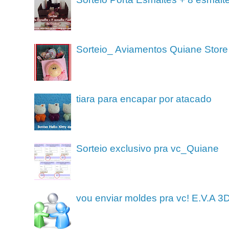
Sorteio_ Aviamentos Quiane Store
tiara para encapar por atacado
Sorteio exclusivo pra vc_Quiane
vou enviar moldes pra vc! E.V.A 3