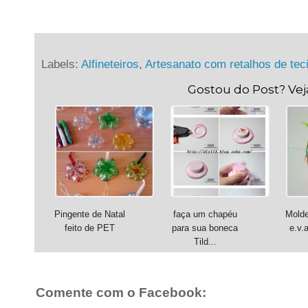
Labels:
Alfineteiros
,
Artesanato com retalhos de tec
Gostou do Post? Ve
Pingente de Natal
faça um chapéu
Molde
feito de PET
para sua boneca
e.v.
Tild...
Comente com o Facebook: