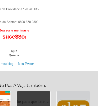
e da Previdência Social: 135
e do Sebrae: 0800 570 0800
Boa sorte meninas e
suce$$o
!
.
bjus
Quiane
 meu blog
. .
Meu Twitter
.
do Post? Veja também: