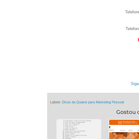
Telefon
Telefon
Siga
Labels:
Dicas da Quiane para Marketing Pessoal
Gostou 