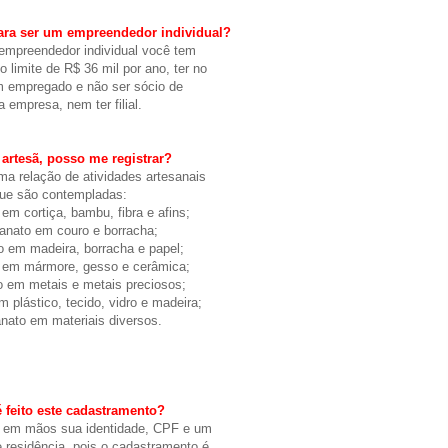
ara ser um empreendedor individual?
empreendedor individual você tem
 o limite de R$ 36 mil por ano, ter no
 empregado e não ser sócio de
a empresa, nem ter filial.
artesã, posso me registrar?
uma relação de atividades artesanais
ue são contempladas:
 em cortiça, bambu, fibra e afins;
sanato em couro e borracha;
o em madeira, borracha e papel;
o em mármore, gesso e cerâmica;
o em metais e metais preciosos;
m plástico, tecido, vidro e madeira;
anato em materiais diversos.
feito este cadastramento?
r em mãos sua identidade, CPF e um
 residência, pois o cadastramento é