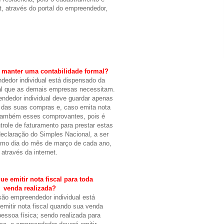
et, através do portal do empreendedor,
 manter uma contabilidade formal?
dedor individual está dispensado da
mal que as demais empresas necessitam.
dedor individual deve guardar apenas
das suas compras e, caso emita nota
r também esses comprovantes, pois é
trole de faturamento para prestar estas
eclaração do Simples Nacional, a ser
timo dia do mês de março de cada ano,
através da internet.
ue emitir nota fiscal para toda
venda realizada?
são empreendedor individual está
emitir nota fiscal quando sua venda
 pessoa física; sendo realizada para