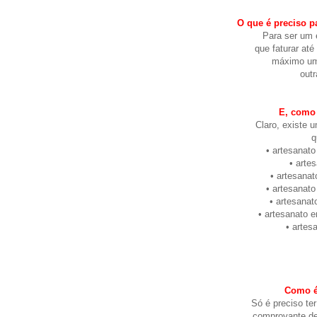
O que é preciso p
Para ser um 
que faturar até
máximo um
outr
E, como 
Claro, existe 
q
• artesanato
• arte
• artesanat
• artesanat
• artesanat
• artesanato e
• artes
Como é 
Só é preciso te
comprovante de