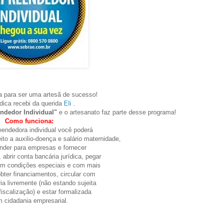
 para ser uma artesã de sucesso!
dica recebi da querida
Eli
.
dedor Individual"
e o artesanato faz parte desse programa!
Como funciona:
ndedora individual você poderá
eito a auxilio-doença e salário maternidade,
nder para empresas e fornecer
 abrir conta bancária jurídica, pegar
m condições especiais e com mais
obter financiamentos, circular com
a livremente (não estando sujeita
fiscalização) e estar formalizada
 cidadania empresarial.