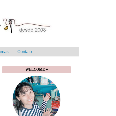
amas
Contato
WELCOME ♥