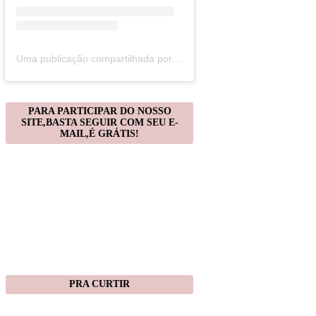
Uma publicação compartilhada por Christiane Gonçalves (@artecomquiane)
PARA PARTICIPAR DO NOSSO
SITE,BASTA SEGUIR COM SEU E-
MAIL,É GRÁTIS!
PRA CURTIR