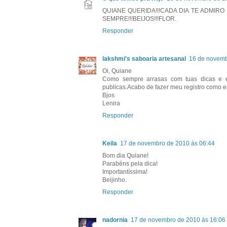
QUIANE QUERIDA!!!CADA DIA TE ADMIRO
SEMPRE!!!BEIJOS!!!FLOR.
Responder
lakshmi's saboaria artesanal
16 de novemb
Oi, Quiane
Como sempre arrasas com tuas dicas e e
publicas.Acabo de fazer meu registro como e
Bjos
Lenira
Responder
Keila
17 de novembro de 2010 às 06:44
Bom dia Quiane!
Parabéns pela dica!
Importantíssima!
Beijinho.
Responder
nadornia
17 de novembro de 2010 às 16:06