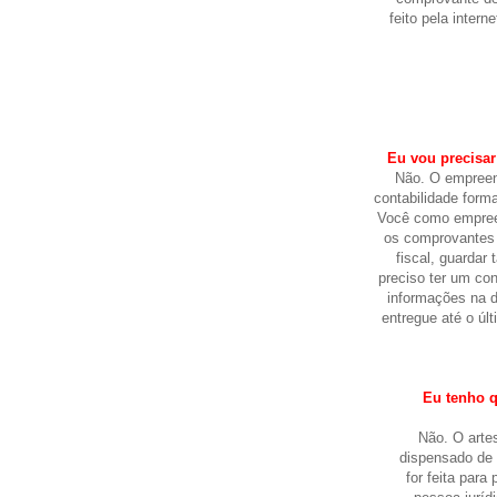
feito pela intern
Eu vou precisar
Não. O empreen
contabilidade for
Você como empreen
os comprovantes 
fiscal, guarda
preciso ter um con
informações na d
entregue até o úl
Eu tenho q
Não. O arte
dispensado de 
for feita para