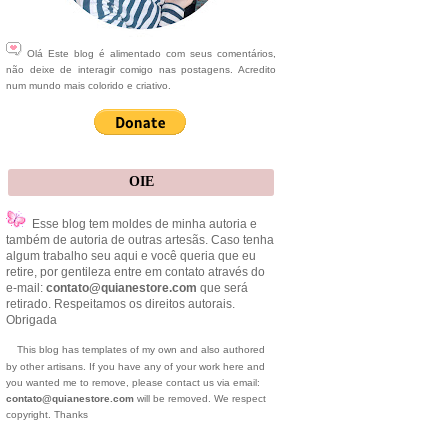
Olá Este blog é alimentado com seus comentários,
não deixe de interagir comigo nas postagens. Acredito
num mundo mais colorido e criativo.
OIE
Esse blog tem moldes de minha autoria e
também de autoria de outras artesãs. Caso tenha
algum trabalho seu aqui e você queria que eu
retire, por gentileza entre em contato através do
e-mail:
contato@quianestore.com
que será
retirado. Respeitamos os direitos autorais.
Obrigada
This blog has templates of my own and also authored
by other artisans. If you have any of your work here and
you wanted me to remove, please contact us via email:
contato@quianestore.com
will be removed. We respect
copyright. Thanks