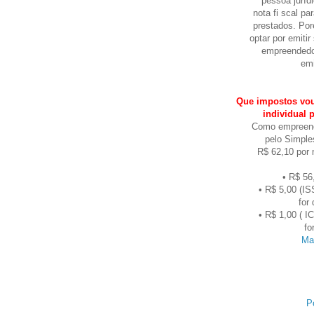
pessoa juríd
nota fi scal p
prestados. Por
optar por emitir
empreendedor
emi
Que impostos vo
individual 
Como empreende
pelo Simple
R$ 62,10 por 
• R$ 56
• R$ 5,00 (IS
for
• R$ 1,00 ( I
fo
Ma
P