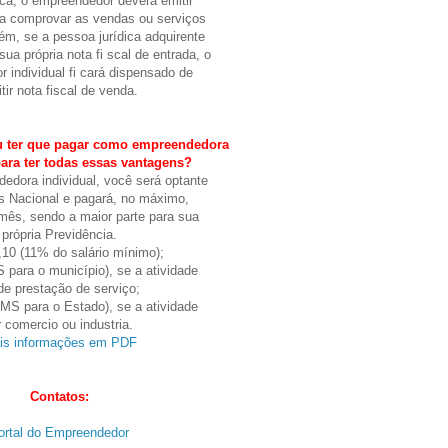
ica, o empreendedor deverá emitir
ara comprovar as vendas ou serviços
ém, se a pessoa jurídica adquirente
 sua própria nota fi scal de entrada, o
 individual fi cará dispensado de
tir nota fiscal de venda.
u ter que pagar como empreendedora
para ter todas essas vantagens?
dora individual, você será optante
s Nacional e pagará, no máximo,
mês, sendo a maior parte para sua
própria Previdência.
,10 (11% do salário mínimo);
S para o município), se a atividade
 de prestação de serviço;
CMS para o Estado), se a atividade
r comercio ou industria.
is informações em PDF
Contatos:
ortal do Empreendedor