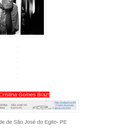
.
.
.
.
.
.
.
 Cristina Gomes Braz!
ade de São José do Egito- PE