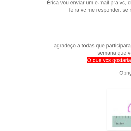
Érica vou enviar um e-mail pra vc, 
feira vc me responder, se n
agradeço a todas que participar
semana que ve
O que vcs gostari
Obri