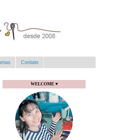
amas
Contato
WELCOME ♥