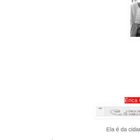
Érica
Ela é da cid