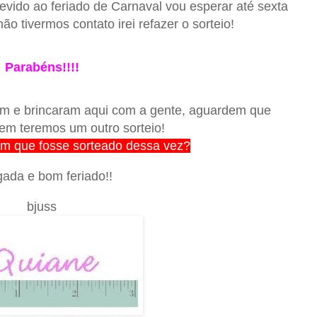
devido ao feriado de Carnaval vou esperar até sexta
ão tivermos contato irei refazer o sorteio!
Parabéns!!!!
am e brincaram aqui com a gente, aguardem que
m teremos um outro sorteio!
am que fosse sorteado dessa vez?
gada e bom feriado!!
bjuss