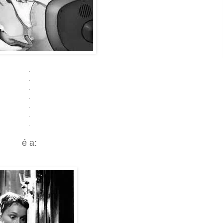
.
.
.
.
.
.
.
é a: