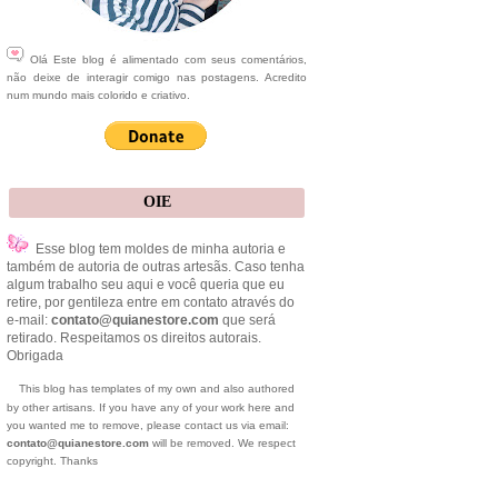
Olá Este blog é alimentado com seus comentários,
não deixe de interagir comigo nas postagens. Acredito
num mundo mais colorido e criativo.
OIE
Esse blog tem moldes de minha autoria e
também de autoria de outras artesãs. Caso tenha
algum trabalho seu aqui e você queria que eu
retire, por gentileza entre em contato através do
e-mail:
contato@quianestore.com
que será
retirado. Respeitamos os direitos autorais.
Obrigada
This blog has templates of my own and also authored
by other artisans. If you have any of your work here and
you wanted me to remove, please contact us via email:
contato@quianestore.com
will be removed. We respect
copyright. Thanks