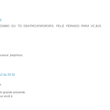
43
OXIMO EU TO DENTRO,RSRSRSRS. FELIZ FERIADO PARA VC,BJS
cance ,beijinhos.
12 às 20:32
a.
um grande presente.
ue você é.