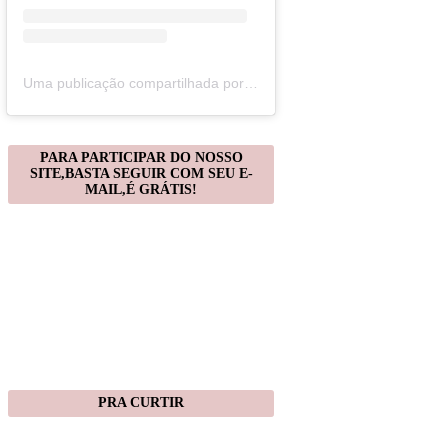
Uma publicação compartilhada por Christiane Gonçalves (@artecomquiane)
PARA PARTICIPAR DO NOSSO
SITE,BASTA SEGUIR COM SEU E-
MAIL,É GRÁTIS!
PRA CURTIR