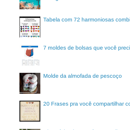
Tabela com 72 harmoniosas comb
7 moldes de bolsas que você preci
Molde da almofada de pescoço
20 Frases pra você compartilhar c