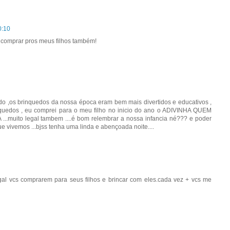
0:10
comprar pros meus filhos também!
o ,os brinquedos da nossa época eram bem mais divertidos e educativos ,
inquedos , eu comprei para o meu filho no inicio do ano o ADIVINHA QUEM
..muito legal tambem ....é bom relembrar a nossa infancia né??? e poder
e vivemos ...bjss tenha uma linda e abençoada noite....
al vcs comprarem para seus filhos e brincar com eles.cada vez + vcs me