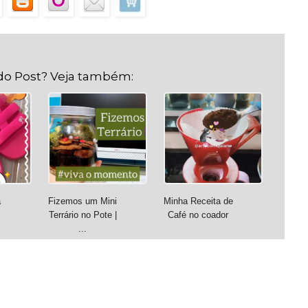
do Post? Veja também:
a
Fizemos um Mini
Minha Receita de
Terrário no Pote |
Café no coador
...