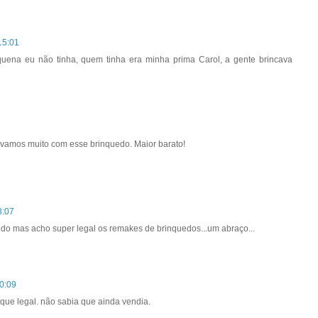
15:01
quena eu não tinha, quem tinha era minha prima Carol, a gente brincava
cávamos muito com esse brinquedo. Maior barato!
8:07
o mas acho super legal os remakes de brinquedos...um abraço...
0:09
que legal. não sabia que ainda vendia.