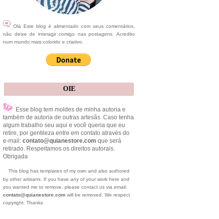
Olá Este blog é alimentado com seus comentários,
não deixe de interagir comigo nas postagens. Acredito
num mundo mais colorido e criativo.
OIE
Esse blog tem moldes de minha autoria e
também de autoria de outras artesãs. Caso tenha
algum trabalho seu aqui e você queria que eu
retire, por gentileza entre em contato através do
e-mail:
contato@quianestore.com
que será
retirado. Respeitamos os direitos autorais.
Obrigada
This blog has templates of my own and also authored
by other artisans. If you have any of your work here and
you wanted me to remove, please contact us via email:
contato@quianestore.com
will be removed. We respect
copyright. Thanks