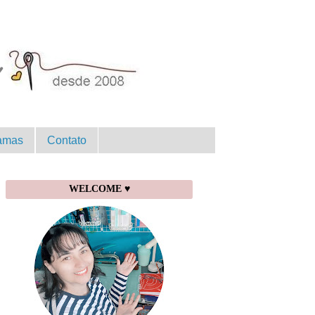
amas
Contato
WELCOME ♥