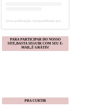
Uma publicação compartilhada por Christiane Gonçalves (@artecomquiane)
PARA PARTICIPAR DO NOSSO
SITE,BASTA SEGUIR COM SEU E-
MAIL,É GRÁTIS!
PRA CURTIR