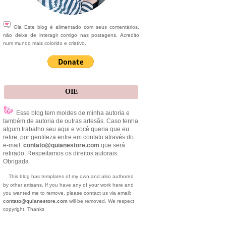
Olá Este blog é alimentado com seus comentários,
não deixe de interagir comigo nas postagens. Acredito
num mundo mais colorido e criativo.
OIE
Esse blog tem moldes de minha autoria e
também de autoria de outras artesãs. Caso tenha
algum trabalho seu aqui e você queria que eu
retire, por gentileza entre em contato através do
e-mail:
contato@quianestore.com
que será
retirado. Respeitamos os direitos autorais.
Obrigada
This blog has templates of my own and also authored
by other artisans. If you have any of your work here and
you wanted me to remove, please contact us via email:
contato@quianestore.com
will be removed. We respect
copyright. Thanks