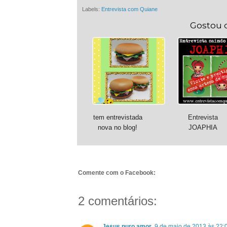
Labels:
Entrevista com Quiane
Gostou 
tem entrevistada
Entrevista
nova no blog!
JOAPHIA
Comente com o Facebook:
2 comentários:
Jesus puro amor
9 de maio de 2013 às 22: