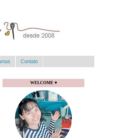
amas
Contato
WELCOME ♥