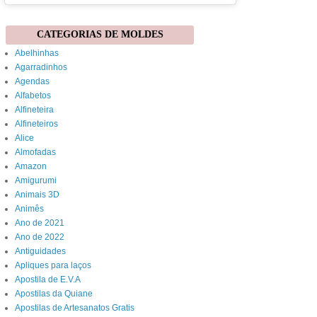
CATEGORIAS DE MOLDES
Abelhinhas
Agarradinhos
Agendas
Alfabetos
Alfineteira
Alfineteiros
Alice
Almofadas
Amazon
Amigurumi
Animais 3D
Animês
Ano de 2021
Ano de 2022
Antiguidades
Apliques para laços
Apostila de E.V.A
Apostilas da Quiane
Apostilas de Artesanatos Gratis