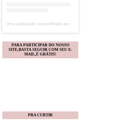
Uma publicação compartilhada por Christiane Gonçalves (@artecomquiane)
PARA PARTICIPAR DO NOSSO
SITE,BASTA SEGUIR COM SEU E-
MAIL,É GRÁTIS!
PRA CURTIR