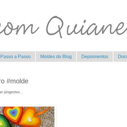
Passo a Passo
Moldes do Blog
Depoimentos
Dor
tro #molde
er pingentes...