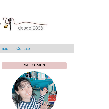
amas
Contato
WELCOME ♥