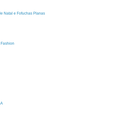
de Natal e Fofuchas Planas
s Fashion
SA