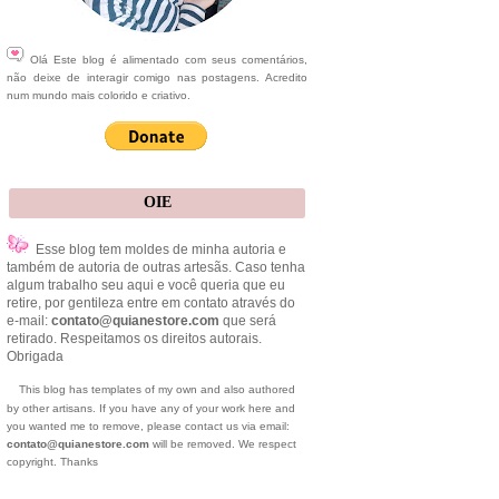
Olá Este blog é alimentado com seus comentários,
não deixe de interagir comigo nas postagens. Acredito
num mundo mais colorido e criativo.
OIE
Esse blog tem moldes de minha autoria e
também de autoria de outras artesãs. Caso tenha
algum trabalho seu aqui e você queria que eu
retire, por gentileza entre em contato através do
e-mail:
contato@quianestore.com
que será
retirado. Respeitamos os direitos autorais.
Obrigada
This blog has templates of my own and also authored
by other artisans. If you have any of your work here and
you wanted me to remove, please contact us via email:
contato@quianestore.com
will be removed. We respect
copyright. Thanks