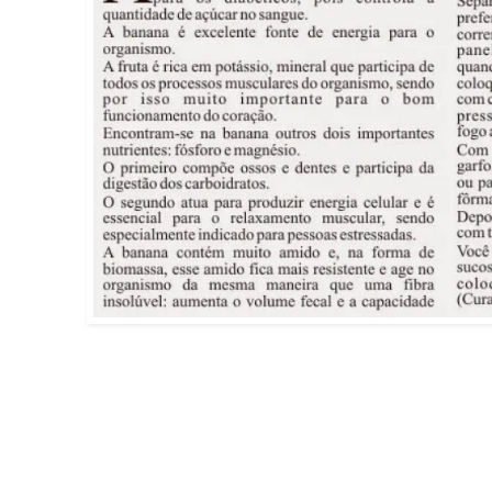
.
.
.