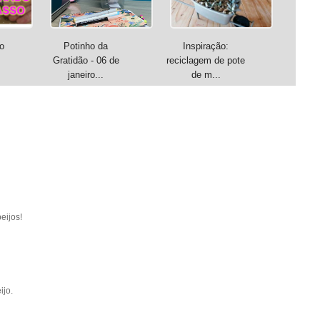
o
Potinho da
Inspiração:
Gratidão - 06 de
reciclagem de pote
janeiro...
de m...
eijos!
ijo.