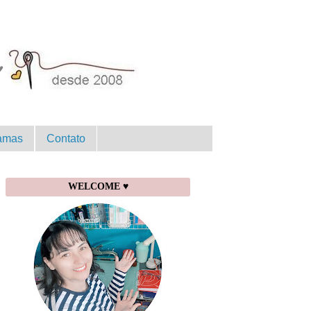
amas
Contato
WELCOME ♥