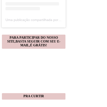
Uma publicação compartilhada por Christiane Gonçalves (@artecomquiane)
PARA PARTICIPAR DO NOSSO
SITE,BASTA SEGUIR COM SEU E-
MAIL,É GRÁTIS!
PRA CURTIR