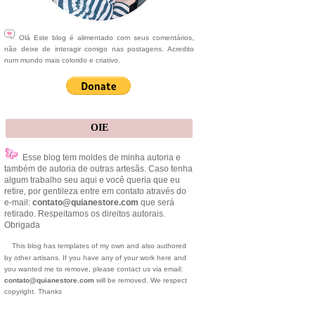
Olá Este blog é alimentado com seus comentários,
não deixe de interagir comigo nas postagens. Acredito
num mundo mais colorido e criativo.
OIE
Esse blog tem moldes de minha autoria e
também de autoria de outras artesãs. Caso tenha
algum trabalho seu aqui e você queria que eu
retire, por gentileza entre em contato através do
e-mail:
contato@quianestore.com
que será
retirado. Respeitamos os direitos autorais.
Obrigada
This blog has templates of my own and also authored
by other artisans. If you have any of your work here and
you wanted me to remove, please contact us via email:
contato@quianestore.com
will be removed. We respect
copyright. Thanks