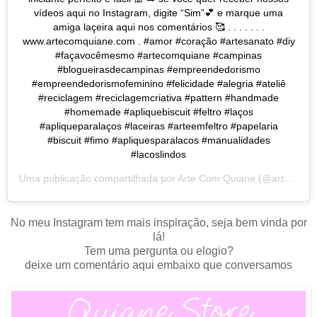
vídeos aqui no Instagram, digite “Sim”💕 e marque uma
amiga laçeira aqui nos comentários 🥰 . . . . . . .
www.artecomquiane.com . #amor #coração #artesanato #diy
#façavocêmesmo #artecomquiane #campinas
#blogueirasdecampinas #empreendedorismo
#empreendedorismofeminino #felicidade #alegria #ateliê
#reciclagem #reciclagemcriativa #pattern #handmade
#homemade #apliquebiscuit #feltro #laços
#apliqueparalaços #laceiras #arteemfeltro #papelaria
#biscuit #fimo #apliquesparalacos #manualidades
#lacoslindos
Uma publicação compartilhada por
Arte Com Quiane
(@artecomquiane) em
No meu Instagram tem mais inspiração, seja bem vinda por
lá!
Tem uma pergunta ou elogio?
deixe um comentário aqui embaixo que conversamos