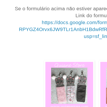
Se o formulário acima não estiver apar
Link do formul
https://docs.google.com/fo
RPYGZ4Orvx6JW9TLr1AnbH1BdwRfRoo
usp=sf_li