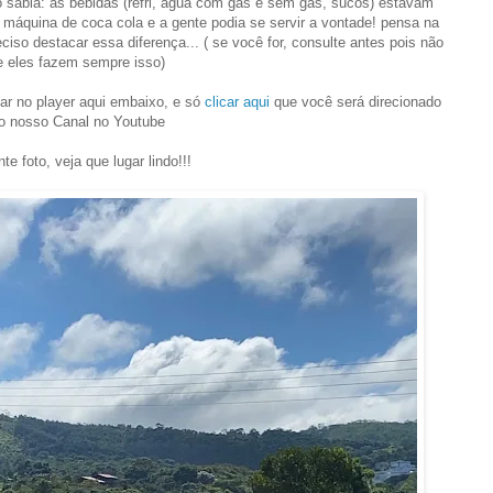
 sabia: as bebidas (refri, água com gás e sem gás, sucos) estavam
 máquina de coca cola e a gente podia se servir a vontade! pensa na
iso destacar essa diferença... ( se você for, consulte antes pois não
e eles fazem sempre isso)
ar no player aqui embaixo, e só
clicar aqui
que você será direcionado
o nosso Canal no Youtube
te foto, veja que lugar lindo!!!