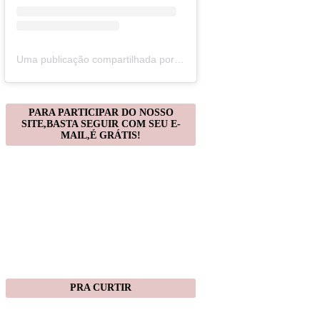
Uma publicação compartilhada por Christiane Gonçalves (@artecomquiane)
PARA PARTICIPAR DO NOSSO
SITE,BASTA SEGUIR COM SEU E-
MAIL,É GRÁTIS!
PRA CURTIR