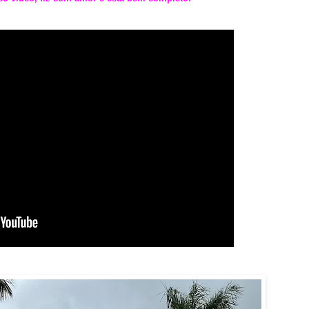
.
.
.
.