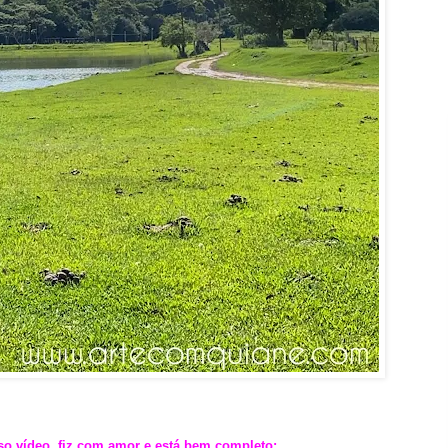
.
.
o vídeo, fiz com amor e está bem completo: