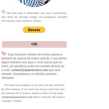
Olá Este blog é alimentado com seus comentários,
não deixe de interagir comigo nas postagens. Acredito
num mundo mais colorido e criativo.
OIE
Esse blog tem moldes de minha autoria e
também de autoria de outras artesãs. Caso tenha
algum trabalho seu aqui e você queria que eu
retire, por gentileza entre em contato através do
e-mail:
contato@quianestore.com
que será
retirado. Respeitamos os direitos autorais.
Obrigada
This blog has templates of my own and also authored
by other artisans. If you have any of your work here and
you wanted me to remove, please contact us via email:
contato@quianestore.com
will be removed. We respect
copyright. Thanks