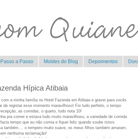
Passo a Passo
Moldes do Blog
Depoimentos
Dor
zenda Hípica Atibaia
 com a minha família no Hotel Fazenda em Atibaia e gravei para vocês
ar de registar esse momento maravilhoso! Foi tudo perfeito, o tempo
recepção, as comidas, o quarto, tudo nota 10!
nha pra comer e estava tudo muito maravilhoso, a variedade de comida
 fazia tempo que eu não comia e fiquei feliz quando soube rsrsrs
sa também.... o tempero muito suave, os meus filhos também amaram,
sem nenhuma reclamação!