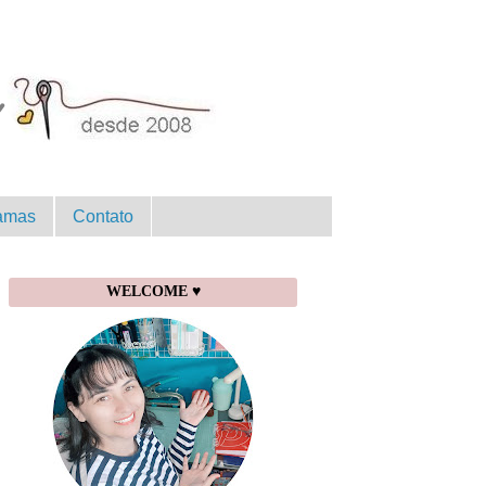
amas
Contato
WELCOME ♥