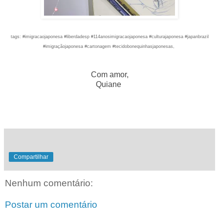
tags: #imigracaojaponesa #liberdadesp #114anosimigracaojaponesa #culturajaponesa #japanbrazil
#imigraçãojaponesa #cartonagem #tecidobonequinhasjaponesas,
.
Com amor,
Quiane
Compartilhar
Nenhum comentário:
Postar um comentário