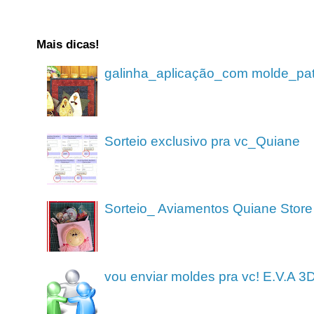
Mais dicas!
galinha_aplicação_com molde_pa
Sorteio exclusivo pra vc_Quiane
Sorteio_ Aviamentos Quiane Store
vou enviar moldes pra vc! E.V.A 3