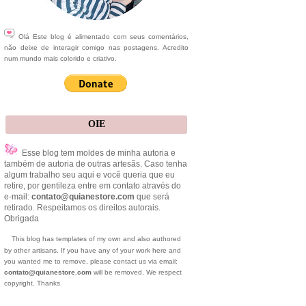
Olá Este blog é alimentado com seus comentários,
não deixe de interagir comigo nas postagens. Acredito
num mundo mais colorido e criativo.
OIE
Esse blog tem moldes de minha autoria e
também de autoria de outras artesãs. Caso tenha
algum trabalho seu aqui e você queria que eu
retire, por gentileza entre em contato através do
e-mail:
contato@quianestore.com
que será
retirado. Respeitamos os direitos autorais.
Obrigada
This blog has templates of my own and also authored
by other artisans. If you have any of your work here and
you wanted me to remove, please contact us via email:
contato@quianestore.com
will be removed. We respect
copyright. Thanks