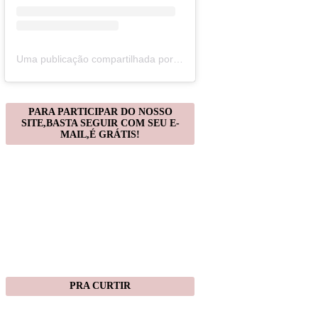
Uma publicação compartilhada por Christiane Gonçalves (@artecomquiane)
PARA PARTICIPAR DO NOSSO
SITE,BASTA SEGUIR COM SEU E-
MAIL,É GRÁTIS!
PRA CURTIR