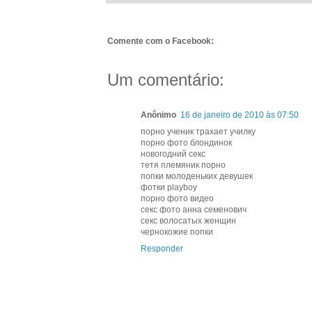
Comente com o Facebook:
Um comentário:
Anônimo
16 de janeiro de 2010 às 07:50
порно ученик трахает училку
порно фото блондинок
новогодний секс
тетя племяник порно
попки молоденьких девушек
фотки playboy
порно фото видео
секс фото анна семенович
секс волосатых женщин
чернокожие попки
Responder