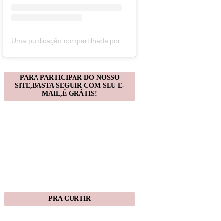
Uma publicação compartilhada por Christiane Gonçalves (@artecomquiane)
PARA PARTICIPAR DO NOSSO
SITE,BASTA SEGUIR COM SEU E-
MAIL,É GRÁTIS!
PRA CURTIR