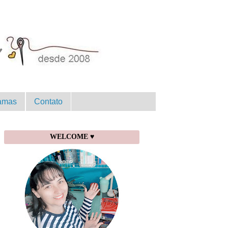
amas
Contato
WELCOME ♥