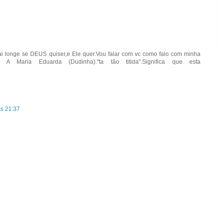
 vai longe se DEUS quiser,e Ele quer.Vou falar com vc como falo com minha
A Maria Eduarda (Dudinha)."ta tão titida".Significa que esta
às 21:37