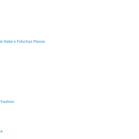
de Natal e Fofuchas Planas
s Fashion
SA