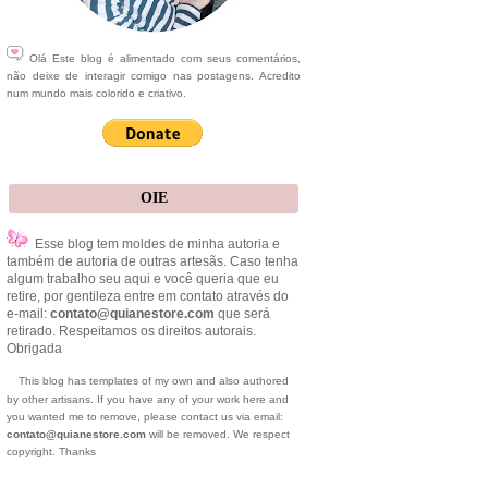
Olá Este blog é alimentado com seus comentários,
não deixe de interagir comigo nas postagens. Acredito
num mundo mais colorido e criativo.
OIE
Esse blog tem moldes de minha autoria e
também de autoria de outras artesãs. Caso tenha
algum trabalho seu aqui e você queria que eu
retire, por gentileza entre em contato através do
e-mail:
contato@quianestore.com
que será
retirado. Respeitamos os direitos autorais.
Obrigada
This blog has templates of my own and also authored
by other artisans. If you have any of your work here and
you wanted me to remove, please contact us via email:
contato@quianestore.com
will be removed. We respect
copyright. Thanks