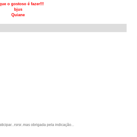
ue o gostoso é fazer!!!
bjus
Quiane
cipar...rsrsr..mas obrigada pela indicação...