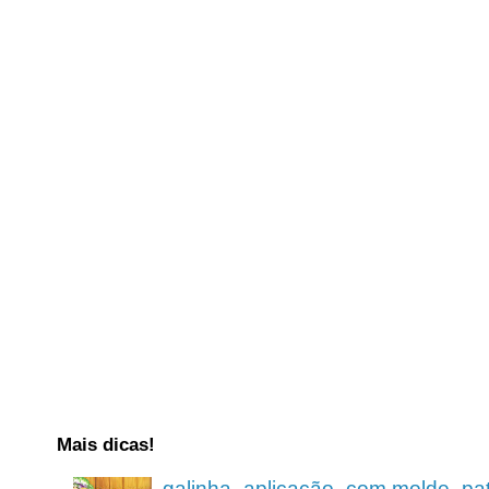
Mais dicas!
galinha_aplicação_com molde_pa