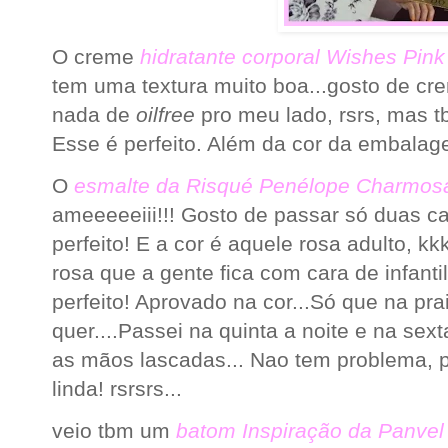
O creme
hidratante corporal Wishes Pink
tem uma textura muito boa...gosto de c
nada de
oilfree
pro meu lado, rsrs, mas 
Esse é perfeito. Além da cor da embalage
O
esmalte da Risqué Penélope Charmos
ameeeeeiii!!! Gosto de passar só duas 
perfeito! E a cor é aquele rosa adulto, kk
rosa que a gente fica com cara de infanti
perfeito! Aprovado na cor...Só que na pra
quer....Passei na quinta a noite e na se
as mãos lascadas... Nao tem problema, 
linda! rsrsrs...
veio tbm um
batom
Inspiração da Panve