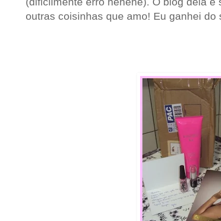
(dificilmente erro hehehe). O blog dela é
outras coisinhas que amo! Eu ganhei do 