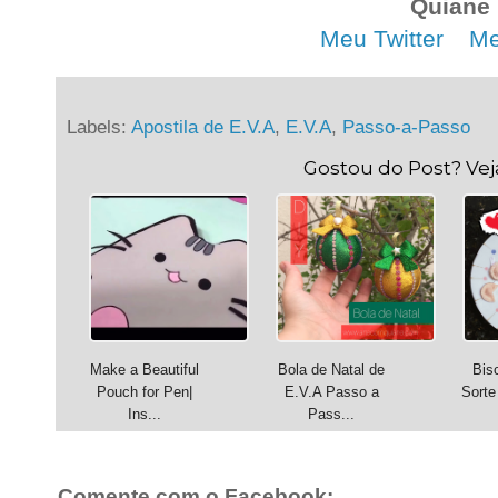
Quiane
Meu Twitter
. .
Me
Labels:
Apostila de E.V.A
,
E.V.A
,
Passo-a-Passo
Gostou do Post? Ve
Make a Beautiful
Bola de Natal de
Bis
Pouch for Pen|
E.V.A Passo a
Sorte
Ins...
Pass...
Comente com o Facebook: