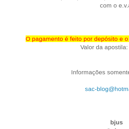
com o e.v.
O pagamento é feito por depósito e o 
Valor da apostila
Informações somente
sac-blog@hotm
bjus