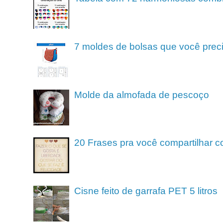
7 moldes de bolsas que você preci
Molde da almofada de pescoço
20 Frases pra você compartilhar c
Cisne feito de garrafa PET 5 litros