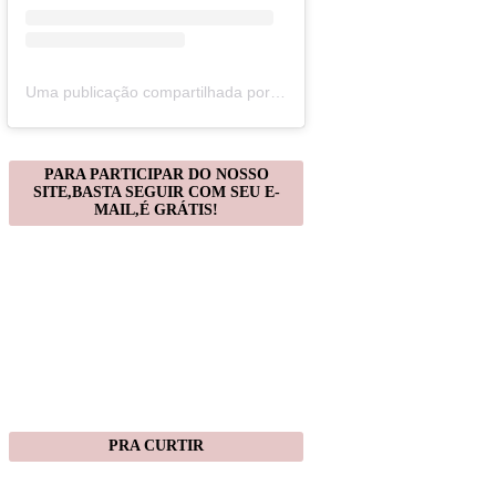
Uma publicação compartilhada por Christiane Gonçalves (@artecomquiane)
PARA PARTICIPAR DO NOSSO
SITE,BASTA SEGUIR COM SEU E-
MAIL,É GRÁTIS!
PRA CURTIR