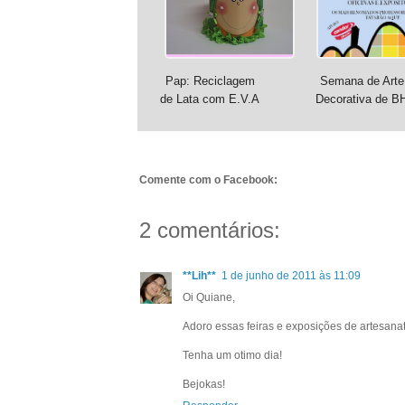
Pap: Reciclagem
Semana de Arte
de Lata com E.V.A
Decorativa de B
Comente com o Facebook:
2 comentários:
**Lih**
1 de junho de 2011 às 11:09
Oi Quiane,
Adoro essas feiras e exposições de artesanat
Tenha um otimo dia!
Bejokas!