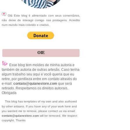
Olá Este blog é alimentado com seus comentários,
não deixe de interagir comigo nas postagens. Acredito
num mundo mais colorido e criativo.
OIE
Esse blog tem moldes de minha autoria e
também de autoria de outras artesãs. Caso tenha
algum trabalho seu aqui e você queria que eu
retire, por gentileza entre em contato através do
e-mail:
contato@quianestore.com
que será
retirado. Respeitamos os direitos autorais.
Obrigada
This blog has templates of my own and also authored
by other artisans. If you have any of your work here and
you wanted me to remove, please contact us via email:
contato@quianestore.com
will be removed. We respect
copyright. Thanks