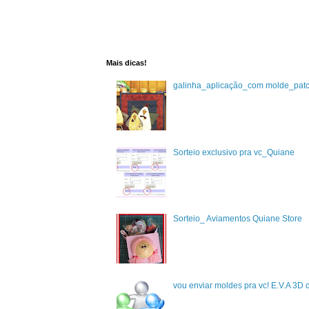
Mais dicas!
galinha_aplicação_com molde_pat
Sorteio exclusivo pra vc_Quiane
Sorteio_ Aviamentos Quiane Store
vou enviar moldes pra vc! E.V.A 3D 