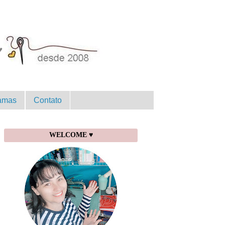
amas
Contato
WELCOME ♥