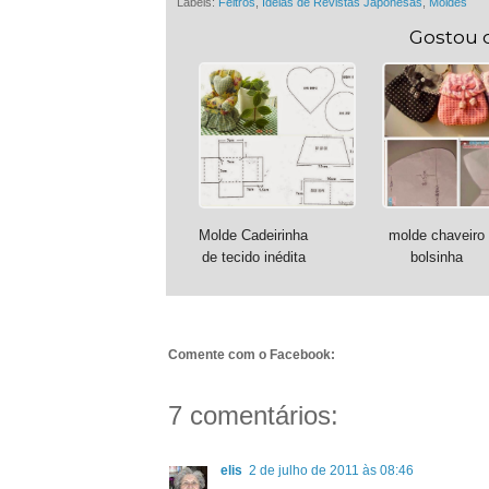
Labels:
Feltros
,
Idéias de Revistas Japonesas
,
Moldes
Gostou 
Molde Cadeirinha
molde chaveiro
de tecido inédita
bolsinha
Comente com o Facebook:
7 comentários:
elis
2 de julho de 2011 às 08:46