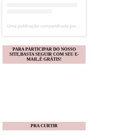
Uma publicação compartilhada por Christiane Gonçalves (@artecomquiane)
PARA PARTICIPAR DO NOSSO
SITE,BASTA SEGUIR COM SEU E-
MAIL,É GRÁTIS!
PRA CURTIR