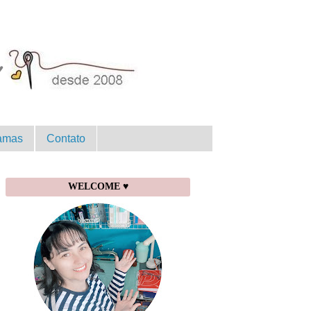
amas
Contato
WELCOME ♥