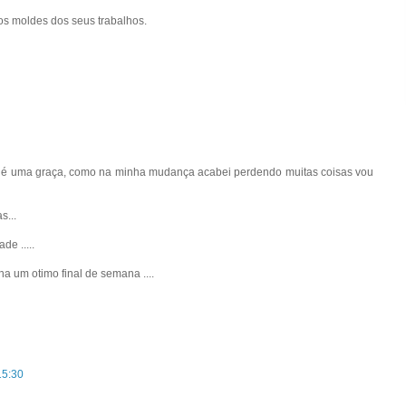
os moldes dos seus trabalhos.
le é uma graça, como na minha mudança acabei perdendo muitas coisas vou
s...
e .....
ha um otimo final de semana ....
15:30