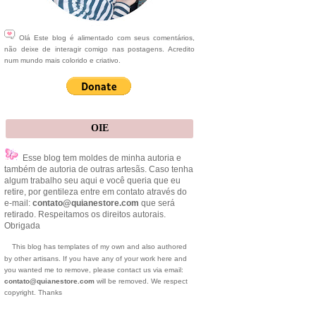
Olá Este blog é alimentado com seus comentários,
não deixe de interagir comigo nas postagens. Acredito
num mundo mais colorido e criativo.
OIE
Esse blog tem moldes de minha autoria e
também de autoria de outras artesãs. Caso tenha
algum trabalho seu aqui e você queria que eu
retire, por gentileza entre em contato através do
e-mail:
contato@quianestore.com
que será
retirado. Respeitamos os direitos autorais.
Obrigada
This blog has templates of my own and also authored
by other artisans. If you have any of your work here and
you wanted me to remove, please contact us via email:
contato@quianestore.com
will be removed. We respect
copyright. Thanks