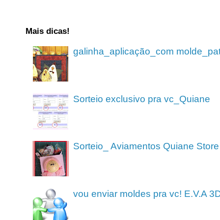
Mais dicas!
galinha_aplicação_com molde_pa
Sorteio exclusivo pra vc_Quiane
Sorteio_ Aviamentos Quiane Store
vou enviar moldes pra vc! E.V.A 3