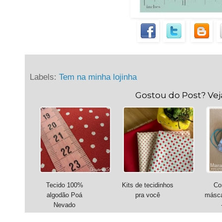
Labels:
Tem na minha lojinha
Gostou do Post? Ve
Tecido 100%
Kits de tecidinhos
Co
algodão Poá
pra você
másca
Nevado