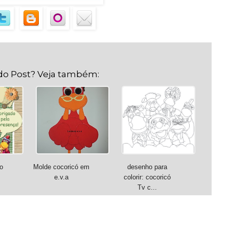
do Post? Veja também:
o
Molde cocoricó em
desenho para
e.v.a
colorir: cocoricó
Tv c...