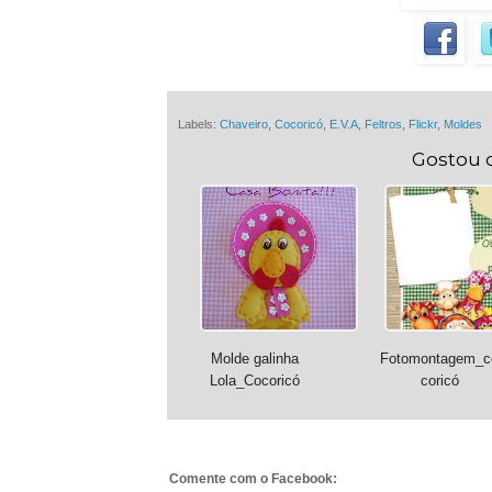
Labels:
Chaveiro
,
Cocoricó
,
E.V.A
,
Feltros
,
Flickr
,
Moldes
Gostou 
Molde galinha
Fotomontagem_c
Lola_Cocoricó
coricó
Comente com o Facebook: