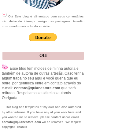
Olá Este blog é alimentado com seus comentários,
não deixe de interagir comigo nas postagens. Acredito
num mundo mais colorido e criativo.
OIE
Esse blog tem moldes de minha autoria e
também de autoria de outras artesãs. Caso tenha
algum trabalho seu aqui e você queria que eu
retire, por gentileza entre em contato através do
e-mail:
contato@quianestore.com
que será
retirado. Respeitamos os direitos autorais.
Obrigada
This blog has templates of my own and also authored
by other artisans. If you have any of your work here and
you wanted me to remove, please contact us via email:
contato@quianestore.com
will be removed. We respect
copyright. Thanks