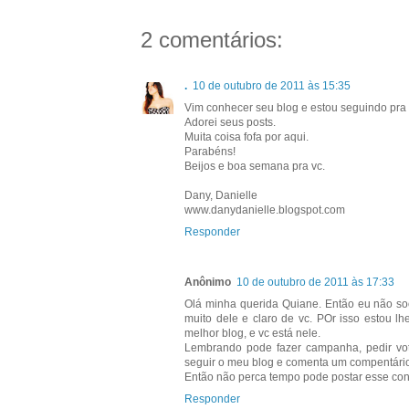
2 comentários:
.
10 de outubro de 2011 às 15:35
Vim conhecer seu blog e estou seguindo pra p
Adorei seus posts.
Muita coisa fofa por aqui.
Parabéns!
Beijos e boa semana pra vc.
Dany, Danielle
www.danydanielle.blogspot.com
Responder
Anônimo
10 de outubro de 2011 às 17:33
Olá minha querida Quiane. Então eu não so
muito dele e claro de vc. POr isso estou 
melhor blog, e vc está nele.
Lembrando pode fazer campanha, pedir voto
seguir o meu blog e comenta um compentário 
Então não perca tempo pode postar esse con
Responder