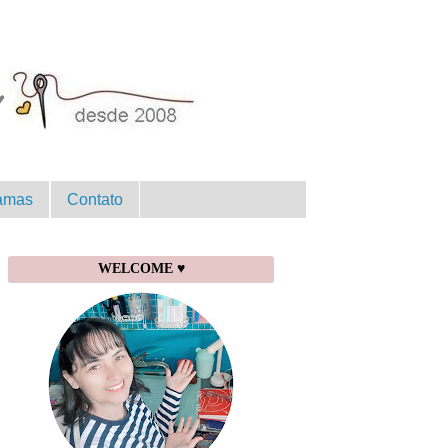
amas
Contato
WELCOME ♥