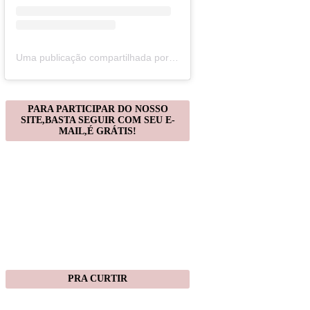
Uma publicação compartilhada por Christiane Gonçalves (@artecomquiane)
PARA PARTICIPAR DO NOSSO
SITE,BASTA SEGUIR COM SEU E-
MAIL,É GRÁTIS!
PRA CURTIR