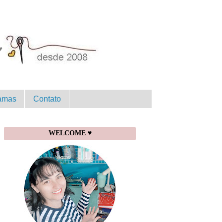
amas
Contato
WELCOME ♥