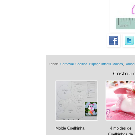
Labels:
Carnaval
,
Coelhos
,
Espaço Infantil
,
Moldes
,
Roupa
Gostou 
Molde Coelhinha
4 moldes de
Coelhinhos de