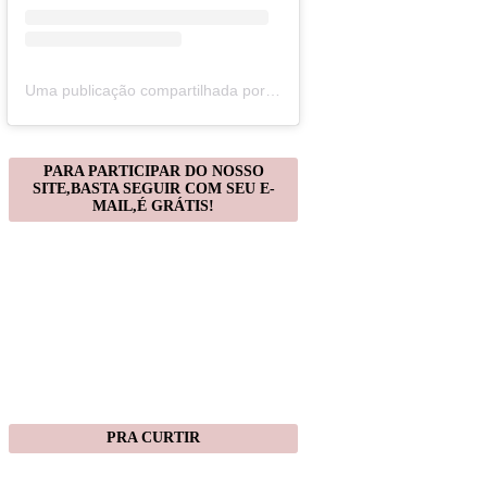
Uma publicação compartilhada por Christiane Gonçalves (@artecomquiane)
PARA PARTICIPAR DO NOSSO
SITE,BASTA SEGUIR COM SEU E-
MAIL,É GRÁTIS!
PRA CURTIR