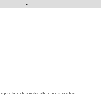
no...
co...
r por colocar a fantasia de coelho, amei vou tentar fazer.