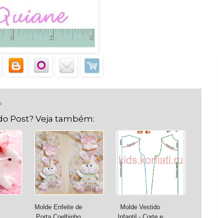
s
do Post? Veja também:
Molde Enfeite de
Molde Vestido
Porta Coelhinho
Infantil - Corte e