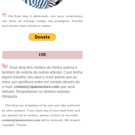
Olá Este blog é alimentado com seus comentários,
não deixe de interagir comigo nas postagens. Acredito
num mundo mais colorido e criativo.
OIE
Esse blog tem moldes de minha autoria e
também de autoria de outras artesãs. Caso tenha
algum trabalho seu aqui e você queria que eu
retire, por gentileza entre em contato através do
e-mail:
contato@quianestore.com
que será
retirado. Respeitamos os direitos autorais.
Obrigada
This blog has templates of my own and also authored
by other artisans. If you have any of your work here and
you wanted me to remove, please contact us via email:
contato@quianestore.com
will be removed. We respect
copyright. Thanks