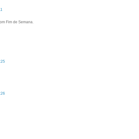
11
Bom Fim de Semana.
:25
:26