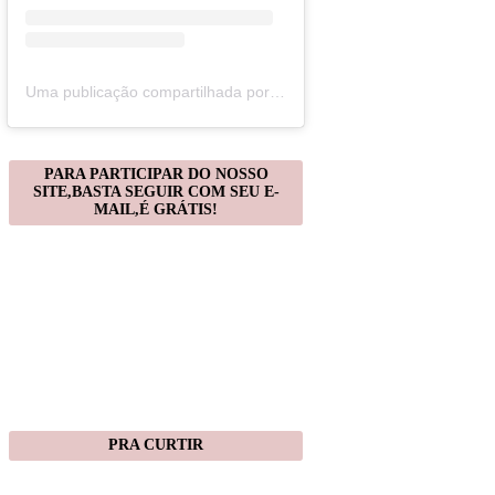
Uma publicação compartilhada por Christiane Gonçalves (@artecomquiane)
PARA PARTICIPAR DO NOSSO
SITE,BASTA SEGUIR COM SEU E-
MAIL,É GRÁTIS!
PRA CURTIR