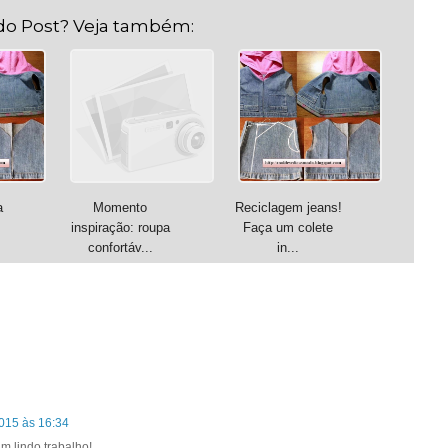
do Post? Veja também:
a
Momento
Reciclagem jeans!
inspiração: roupa
Faça um colete
confortáv...
in...
015 às 16:34
m lindo trabalho!