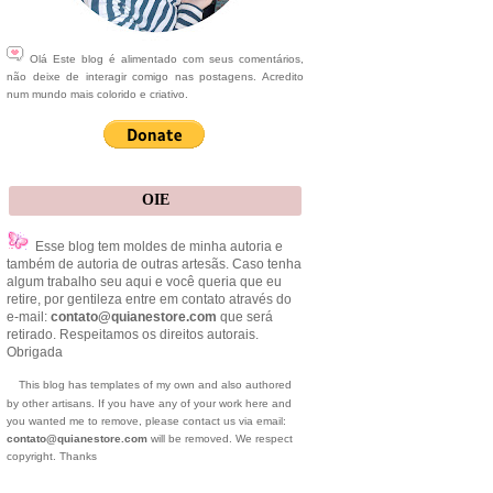
Olá Este blog é alimentado com seus comentários,
não deixe de interagir comigo nas postagens. Acredito
num mundo mais colorido e criativo.
OIE
Esse blog tem moldes de minha autoria e
também de autoria de outras artesãs. Caso tenha
algum trabalho seu aqui e você queria que eu
retire, por gentileza entre em contato através do
e-mail:
contato@quianestore.com
que será
retirado. Respeitamos os direitos autorais.
Obrigada
This blog has templates of my own and also authored
by other artisans. If you have any of your work here and
you wanted me to remove, please contact us via email:
contato@quianestore.com
will be removed. We respect
copyright. Thanks