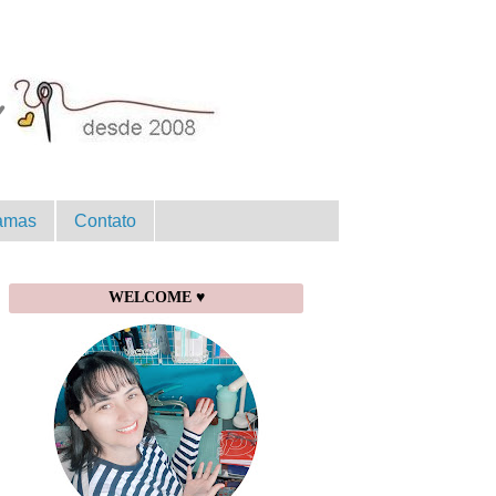
amas
Contato
WELCOME ♥