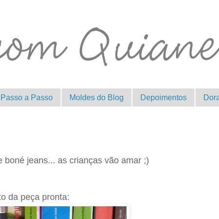
Passo a Passo
Moldes do Blog
Depoimentos
Dor
e boné jeans... as crianças vão amar ;)
to da peça pronta: