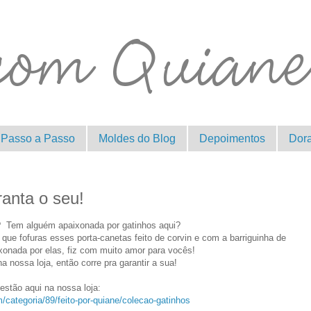
Passo a Passo
Moldes do Blog
Depoimentos
Dor
ranta o seu!
 Tem alguém apaixonada por gatinhos aqui?
ue fofuras esses porta-canetas feito de corvin e com a barriguinha de
aixonada por elas, fiz com muito amor para vocês!
a nossa loja, então corre pra garantir a sua!
.
estão aqui na nossa loja:
/categoria/89/feito-por-quiane/colecao-gatinhos