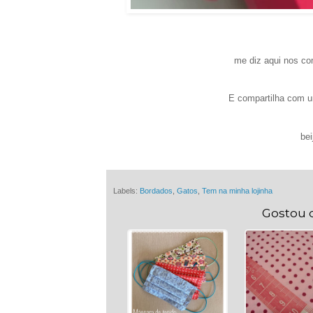
me diz aqui nos co
E compartilha com u
bei
Labels:
Bordados
,
Gatos
,
Tem na minha lojinha
Gostou 