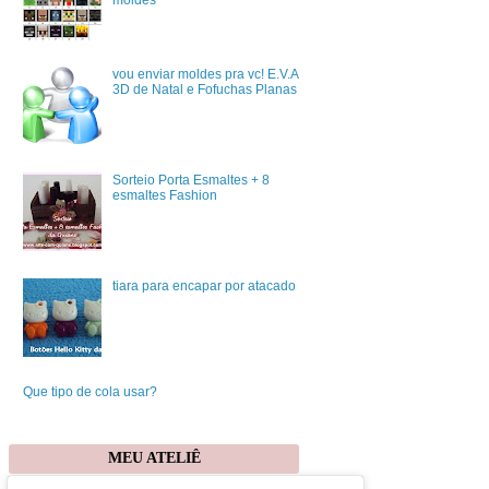
vou enviar moldes pra vc! E.V.A
3D de Natal e Fofuchas Planas
Sorteio Porta Esmaltes + 8
esmaltes Fashion
tiara para encapar por atacado
Que tipo de cola usar?
MEU ATELIÊ