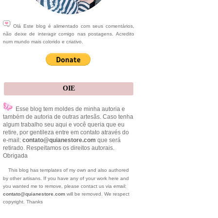
Olá Este blog é alimentado com seus comentários,
não deixe de interagir comigo nas postagens. Acredito
num mundo mais colorido e criativo.
OIE
Esse blog tem moldes de minha autoria e
também de autoria de outras artesãs. Caso tenha
algum trabalho seu aqui e você queria que eu
retire, por gentileza entre em contato através do
e-mail:
contato@quianestore.com
que será
retirado. Respeitamos os direitos autorais.
Obrigada
This blog has templates of my own and also authored
by other artisans. If you have any of your work here and
you wanted me to remove, please contact us via email:
contato@quianestore.com
will be removed. We respect
copyright. Thanks