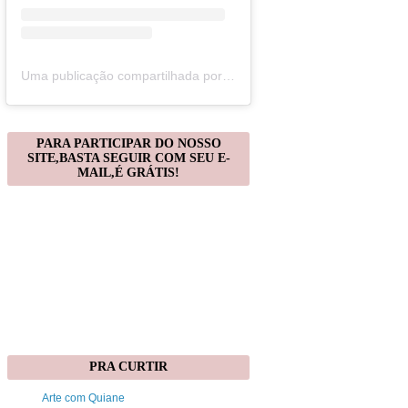
Uma publicação compartilhada por Christiane Gonçalves (@artecomquiane)
PARA PARTICIPAR DO NOSSO
SITE,BASTA SEGUIR COM SEU E-
MAIL,É GRÁTIS!
PRA CURTIR
Arte com Quiane