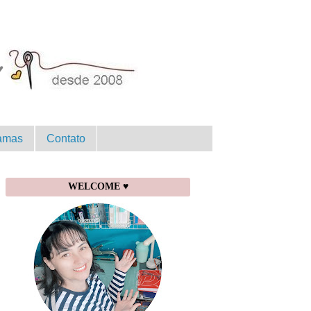
amas
Contato
WELCOME ♥