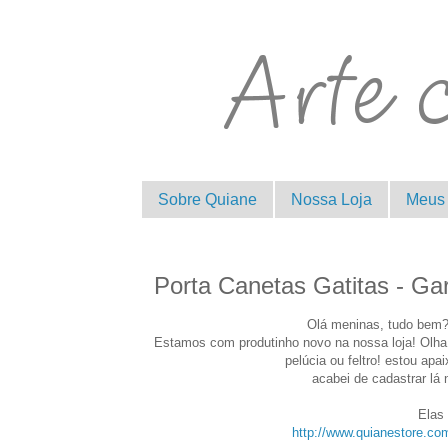
Sobre Quiane
Nossa Loja
Meus 
Porta Canetas Gatitas - Ga
Olá meninas, tudo bem?
Estamos com produtinho novo na nossa loja! Olha q
pelúcia ou feltro! estou ap
acabei de cadastrar lá n
Elas 
http://www.quianestore.com