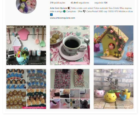
.
.
.