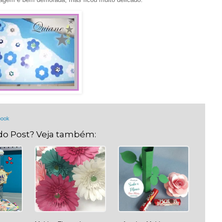
book
do Post? Veja também: