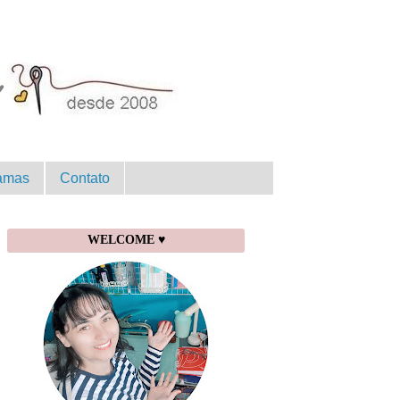
amas
Contato
WELCOME ♥