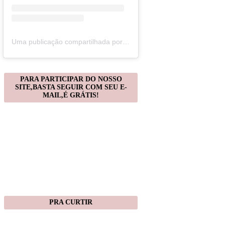
Uma publicação compartilhada por Christiane Gonçalves (@artecomquiane)
PARA PARTICIPAR DO NOSSO
SITE,BASTA SEGUIR COM SEU E-
MAIL,É GRÁTIS!
PRA CURTIR