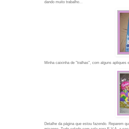
dando muito trabalho...
Minha caixinha de "tralhas", com alguns apliques e
Detalhe da página que estou fazendo. Reparem que 
miçanga. Tudo colado com cola para E.V.A, a se