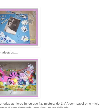
 adesivos....
todas as flores fui eu que fiz, misturando E.V.A com papel e no miolo
cagem é bem demorada, mas ficou muito delicado.