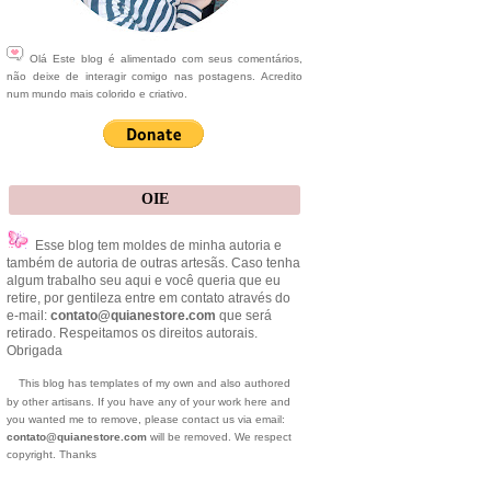
Olá Este blog é alimentado com seus comentários,
não deixe de interagir comigo nas postagens. Acredito
num mundo mais colorido e criativo.
OIE
Esse blog tem moldes de minha autoria e
também de autoria de outras artesãs. Caso tenha
algum trabalho seu aqui e você queria que eu
retire, por gentileza entre em contato através do
e-mail:
contato@quianestore.com
que será
retirado. Respeitamos os direitos autorais.
Obrigada
This blog has templates of my own and also authored
by other artisans. If you have any of your work here and
you wanted me to remove, please contact us via email:
contato@quianestore.com
will be removed. We respect
copyright. Thanks