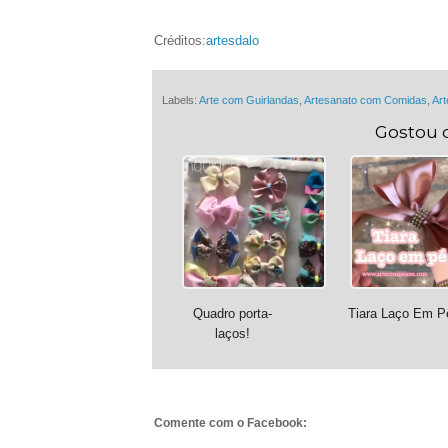
Créditos:
artesdalo
Labels:
Arte com Guirlandas
,
Artesanato com Comidas
,
Art
Gostou 
Quadro porta-
Tiara Laço Em P
laços!
Comente com o Facebook: