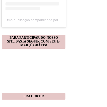
Uma publicação compartilhada por Christiane Gonçalves (@artecomquiane)
PARA PARTICIPAR DO NOSSO
SITE,BASTA SEGUIR COM SEU E-
MAIL,É GRÁTIS!
PRA CURTIR