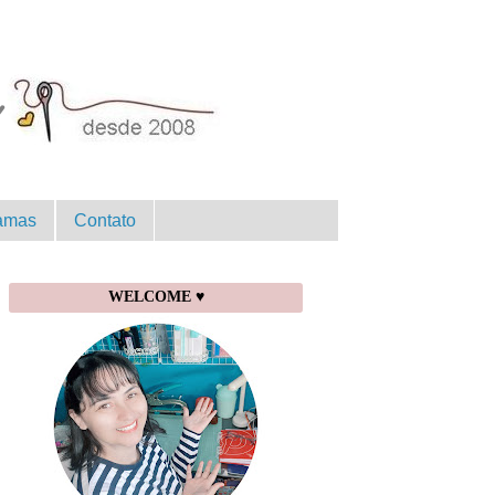
amas
Contato
WELCOME ♥