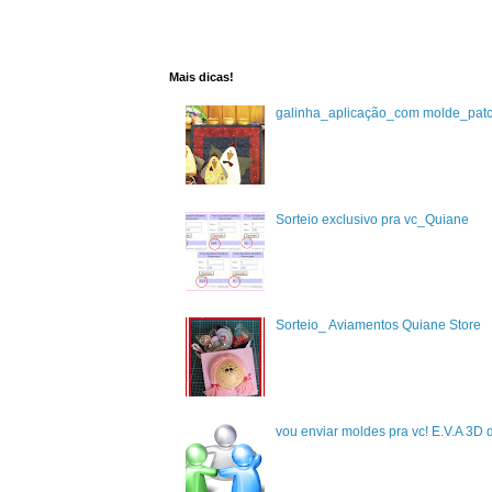
Mais dicas!
galinha_aplicação_com molde_pat
Sorteio exclusivo pra vc_Quiane
Sorteio_ Aviamentos Quiane Store
vou enviar moldes pra vc! E.V.A 3D 