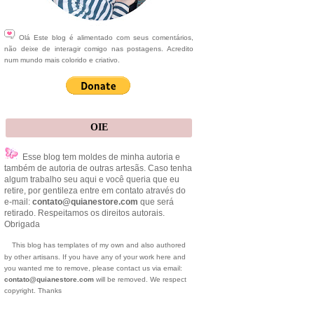
Olá Este blog é alimentado com seus comentários,
não deixe de interagir comigo nas postagens. Acredito
num mundo mais colorido e criativo.
OIE
Esse blog tem moldes de minha autoria e
também de autoria de outras artesãs. Caso tenha
algum trabalho seu aqui e você queria que eu
retire, por gentileza entre em contato através do
e-mail:
contato@quianestore.com
que será
retirado. Respeitamos os direitos autorais.
Obrigada
This blog has templates of my own and also authored
by other artisans. If you have any of your work here and
you wanted me to remove, please contact us via email:
contato@quianestore.com
will be removed. We respect
copyright. Thanks