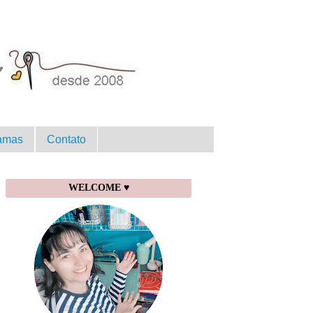
amas
Contato
WELCOME ♥