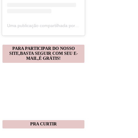
Uma publicação compartilhada por Christiane Gonçalves (@artecomquiane)
PARA PARTICIPAR DO NOSSO
SITE,BASTA SEGUIR COM SEU E-
MAIL,É GRÁTIS!
PRA CURTIR