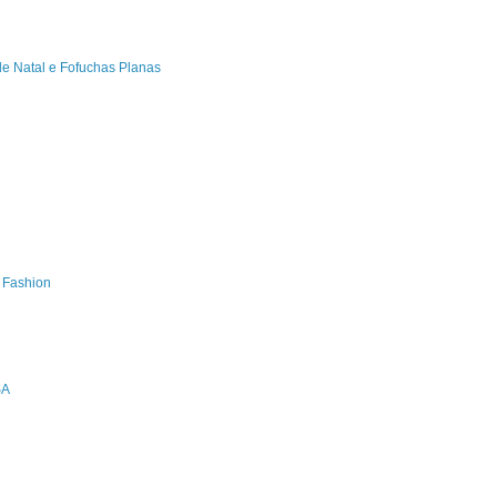
de Natal e Fofuchas Planas
s Fashion
SA