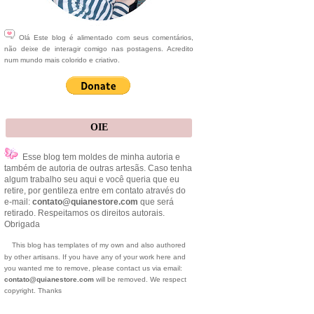
Olá Este blog é alimentado com seus comentários,
não deixe de interagir comigo nas postagens. Acredito
num mundo mais colorido e criativo.
OIE
Esse blog tem moldes de minha autoria e
também de autoria de outras artesãs. Caso tenha
algum trabalho seu aqui e você queria que eu
retire, por gentileza entre em contato através do
e-mail:
contato@quianestore.com
que será
retirado. Respeitamos os direitos autorais.
Obrigada
This blog has templates of my own and also authored
by other artisans. If you have any of your work here and
you wanted me to remove, please contact us via email:
contato@quianestore.com
will be removed. We respect
copyright. Thanks