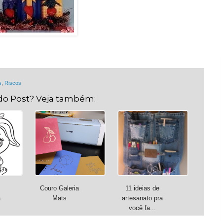
s
,
Riscos
do Post? Veja também:
Couro Galeria
11 ideias de
a
Mats
artesanato pra
você fa...