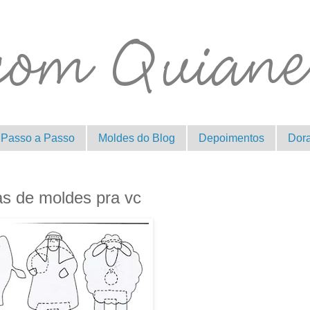
Passo a Passo
Moldes do Blog
Depoimentos
Dor
as de moldes pra vc