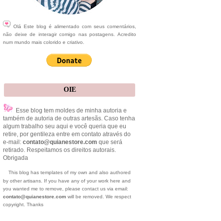
Olá Este blog é alimentado com seus comentários,
não deixe de interagir comigo nas postagens. Acredito
num mundo mais colorido e criativo.
OIE
Esse blog tem moldes de minha autoria e
também de autoria de outras artesãs. Caso tenha
algum trabalho seu aqui e você queria que eu
retire, por gentileza entre em contato através do
e-mail:
contato@quianestore.com
que será
retirado. Respeitamos os direitos autorais.
Obrigada
This blog has templates of my own and also authored
by other artisans. If you have any of your work here and
you wanted me to remove, please contact us via email:
contato@quianestore.com
will be removed. We respect
copyright. Thanks