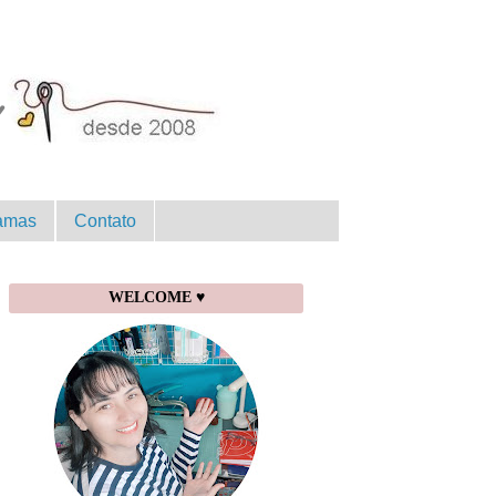
amas
Contato
WELCOME ♥