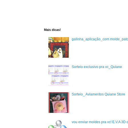
Mais dicas!
galinha_aplicação_com molde_pat
Sorteio exclusivo pra vc_Quiane
Sorteio_ Aviamentos Quiane Store
vou enviar moldes pra vc! E.V.A 3D 