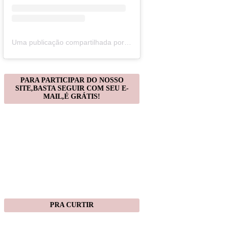
Uma publicação compartilhada por Christiane Gonçalves (@artecomquiane)
PARA PARTICIPAR DO NOSSO
SITE,BASTA SEGUIR COM SEU E-
MAIL,É GRÁTIS!
PRA CURTIR