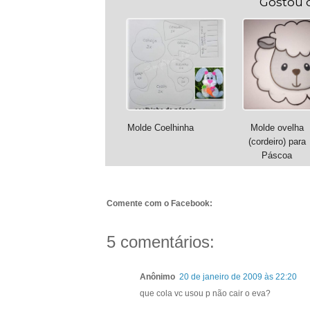
Gostou 
Molde Coelhinha
Molde ovelha
(cordeiro) para
Páscoa
Comente com o Facebook:
5 comentários:
Anônimo
20 de janeiro de 2009 às 22:20
que cola vc usou p não cair o eva?