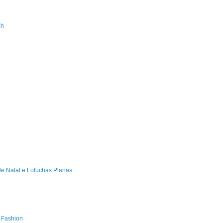
ch
de Natal e Fofuchas Planas
s Fashion