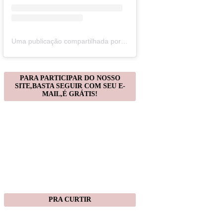
Uma publicação compartilhada por Christiane Gonçalves (@artecomquiane)
PARA PARTICIPAR DO NOSSO
SITE,BASTA SEGUIR COM SEU E-
MAIL,É GRÁTIS!
PRA CURTIR