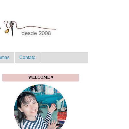
amas
Contato
WELCOME ♥