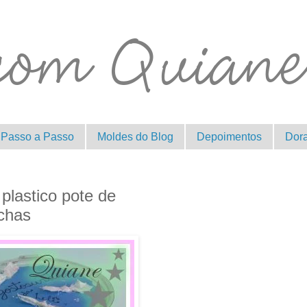
Passo a Passo
Moldes do Blog
Depoimentos
Dor
lastico pote de
chas