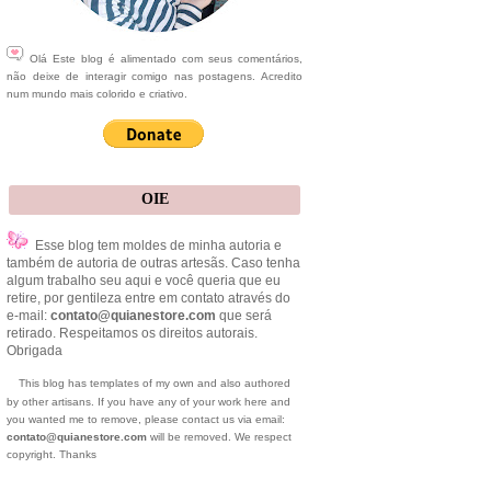
Olá Este blog é alimentado com seus comentários,
não deixe de interagir comigo nas postagens. Acredito
num mundo mais colorido e criativo.
OIE
Esse blog tem moldes de minha autoria e
também de autoria de outras artesãs. Caso tenha
algum trabalho seu aqui e você queria que eu
retire, por gentileza entre em contato através do
e-mail:
contato@quianestore.com
que será
retirado. Respeitamos os direitos autorais.
Obrigada
This blog has templates of my own and also authored
by other artisans. If you have any of your work here and
you wanted me to remove, please contact us via email:
contato@quianestore.com
will be removed. We respect
copyright. Thanks