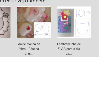
do Post? Veja também:
Molde ovelha de
Lembrancinha de
feltro - Páscoa
E.V.A para o dia
che...
da...