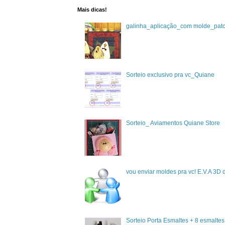
Mais dicas!
galinha_aplicação_com molde_pat
Sorteio exclusivo pra vc_Quiane
Sorteio_ Aviamentos Quiane Store
vou enviar moldes pra vc! E.V.A 3D 
Sorteio Porta Esmaltes + 8 esmalte