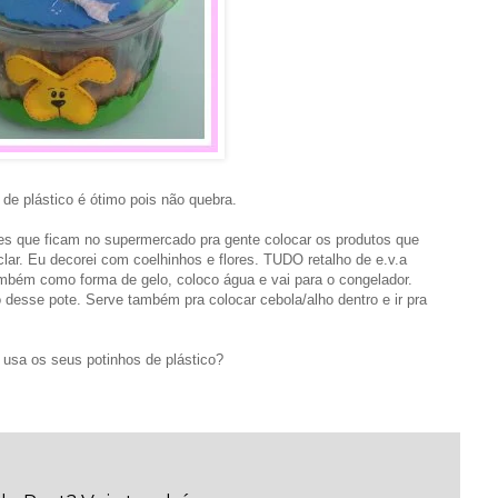
 de plástico é ótimo pois não quebra.
s que ficam no supermercado pra gente colocar os produtos que
iclar. Eu decorei com coelhinhos e flores. TUDO retalho de e.v.a
bém como forma de gelo, coloco água e vai para o congelador.
o desse pote. Serve também pra colocar cebola/alho dentro e ir pra
usa os seus potinhos de plástico?