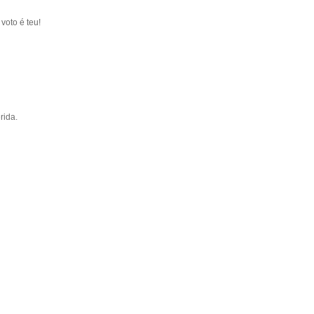
voto é teu!
rida.