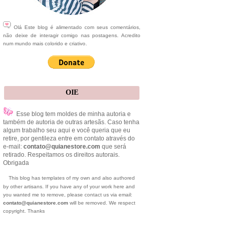
Olá Este blog é alimentado com seus comentários,
não deixe de interagir comigo nas postagens. Acredito
num mundo mais colorido e criativo.
OIE
Esse blog tem moldes de minha autoria e
também de autoria de outras artesãs. Caso tenha
algum trabalho seu aqui e você queria que eu
retire, por gentileza entre em contato através do
e-mail:
contato@quianestore.com
que será
retirado. Respeitamos os direitos autorais.
Obrigada
This blog has templates of my own and also authored
by other artisans. If you have any of your work here and
you wanted me to remove, please contact us via email:
contato@quianestore.com
will be removed. We respect
copyright. Thanks