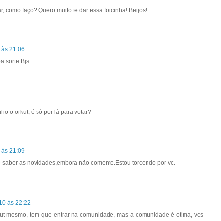
r, como faço? Quero muito te dar essa forcinha! Beijos!
 às 21:06
oa sorte.Bjs
ho o orkut, é só por lá para votar?
 às 21:09
 e saber as novidades,embora não comente.Estou torcendo por vc.
010 às 22:22
orkut mesmo, tem que entrar na comunidade, mas a comunidade é otima, vcs