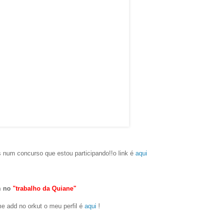
 num concurso que estou participando!!o link é
aqui
m no
"trabalho da Quiane"
 add no orkut o meu perfil é
aqui
!