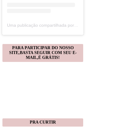
Uma publicação compartilhada por Christiane Gonçalves (@artecomquiane)
PARA PARTICIPAR DO NOSSO
SITE,BASTA SEGUIR COM SEU E-
MAIL,É GRÁTIS!
PRA CURTIR