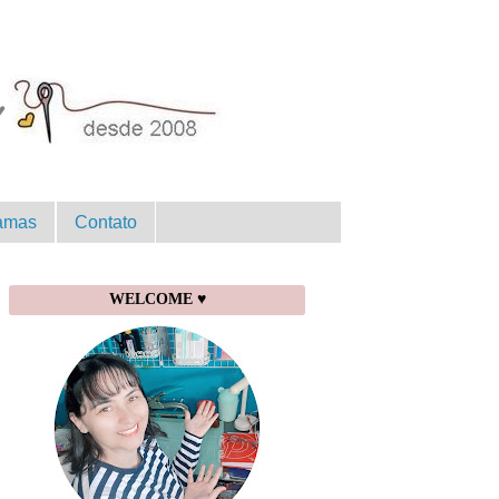
amas
Contato
WELCOME ♥