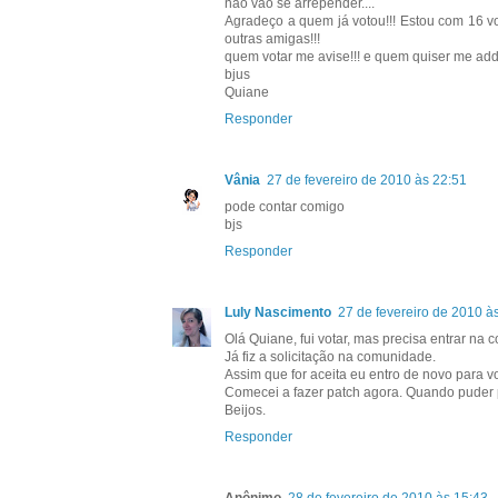
nao vao se arrepender....
Agradeço a quem já votou!!! Estou com 16 vo
outras amigas!!!
quem votar me avise!!! e quem quiser me add no 
bjus
Quiane
Responder
Vânia
27 de fevereiro de 2010 às 22:51
pode contar comigo
bjs
Responder
Luly Nascimento
27 de fevereiro de 2010 à
Olá Quiane, fui votar, mas precisa entrar na
Já fiz a solicitação na comunidade.
Assim que for aceita eu entro de novo para vo
Comecei a fazer patch agora. Quando puder pa
Beijos.
Responder