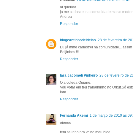
Anônimo
28 de fevereiro de 2010 às 15:43
oi querida
ja me cadastrei na comunidade mas o moderado
Andrea
Responder
blogcantinhodeideias
28 de fevereiro de 20
Eu já mme cadastrei na comunidade... assim 
Beijinhos !!!
Responder
Iara Jacomeli Pinheiro
28 de fevereiro de 2
Olá colega Quiane.
Vou votar em teu trabalhinho no Orkut.Só es
Iara
Responder
Fernanda Akemi
1 de março de 2010 às 09
oieeee
tem selinho pra vc no meu blog.