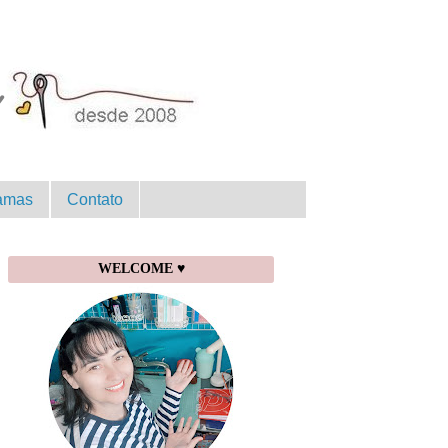
amas
Contato
WELCOME ♥