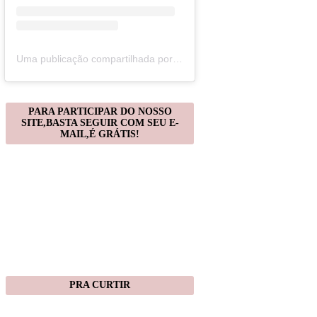
Uma publicação compartilhada por Christiane Gonçalves (@artecomquiane)
PARA PARTICIPAR DO NOSSO
SITE,BASTA SEGUIR COM SEU E-
MAIL,É GRÁTIS!
PRA CURTIR