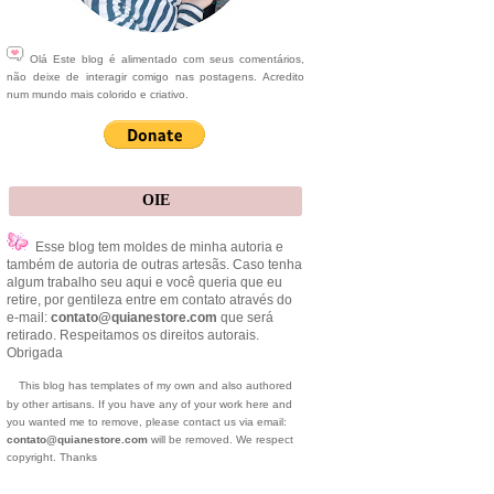
Olá Este blog é alimentado com seus comentários,
não deixe de interagir comigo nas postagens. Acredito
num mundo mais colorido e criativo.
OIE
Esse blog tem moldes de minha autoria e
também de autoria de outras artesãs. Caso tenha
algum trabalho seu aqui e você queria que eu
retire, por gentileza entre em contato através do
e-mail:
contato@quianestore.com
que será
retirado. Respeitamos os direitos autorais.
Obrigada
This blog has templates of my own and also authored
by other artisans. If you have any of your work here and
you wanted me to remove, please contact us via email:
contato@quianestore.com
will be removed. We respect
copyright. Thanks