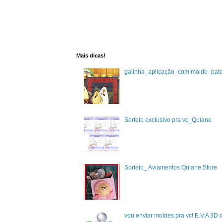
Mais dicas!
galinha_aplicação_com molde_pat
Sorteio exclusivo pra vc_Quiane
Sorteio_ Aviamentos Quiane Store
vou enviar moldes pra vc! E.V.A 3D 