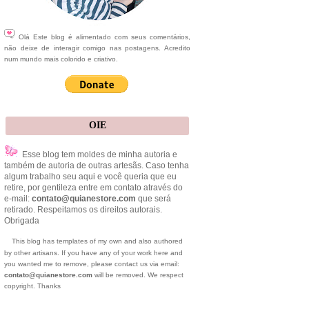
Olá Este blog é alimentado com seus comentários,
não deixe de interagir comigo nas postagens. Acredito
num mundo mais colorido e criativo.
OIE
Esse blog tem moldes de minha autoria e
também de autoria de outras artesãs. Caso tenha
algum trabalho seu aqui e você queria que eu
retire, por gentileza entre em contato através do
e-mail:
contato@quianestore.com
que será
retirado. Respeitamos os direitos autorais.
Obrigada
This blog has templates of my own and also authored
by other artisans. If you have any of your work here and
you wanted me to remove, please contact us via email:
contato@quianestore.com
will be removed. We respect
copyright. Thanks