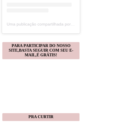
Uma publicação compartilhada por Christiane Gonçalves (@artecomquiane)
PARA PARTICIPAR DO NOSSO
SITE,BASTA SEGUIR COM SEU E-
MAIL,É GRÁTIS!
PRA CURTIR