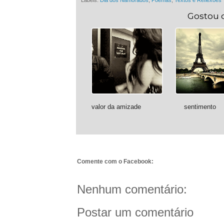
Labels:
Dia dos Namorados
,
Poemas
,
Textos e Reflexões
Gostou 
valor da amizade
sentimento
Comente com o Facebook:
Nenhum comentário:
Postar um comentário