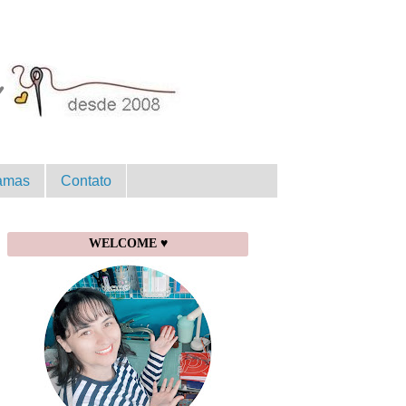
amas
Contato
WELCOME ♥