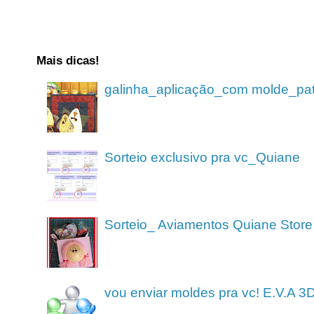
Mais dicas!
galinha_aplicação_com molde_pa
Sorteio exclusivo pra vc_Quiane
Sorteio_ Aviamentos Quiane Store
vou enviar moldes pra vc! E.V.A 3