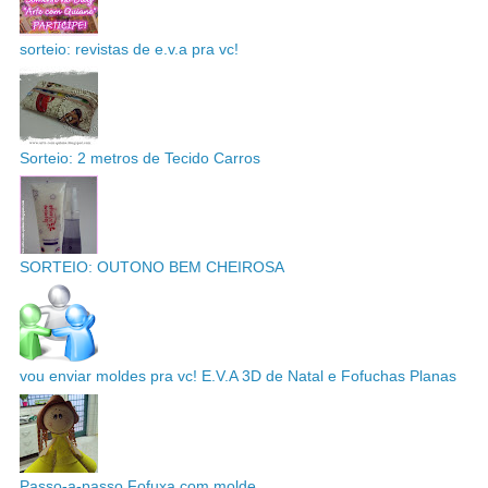
sorteio: revistas de e.v.a pra vc!
Sorteio: 2 metros de Tecido Carros
SORTEIO: OUTONO BEM CHEIROSA
vou enviar moldes pra vc! E.V.A 3D de Natal e Fofuchas Planas
Passo-a-passo Fofuxa com molde