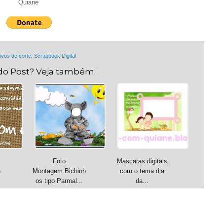
Quiane
uivos de corte
,
Scrapbook Digital
do Post? Veja também:
Foto
Mascaras digitais
a
Montagem:Bichinh
com o tema dia
os tipo Parmal...
da...