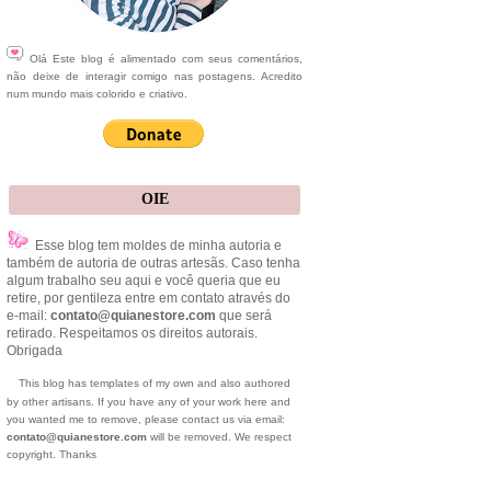
Olá Este blog é alimentado com seus comentários,
não deixe de interagir comigo nas postagens. Acredito
num mundo mais colorido e criativo.
OIE
Esse blog tem moldes de minha autoria e
também de autoria de outras artesãs. Caso tenha
algum trabalho seu aqui e você queria que eu
retire, por gentileza entre em contato através do
e-mail:
contato@quianestore.com
que será
retirado. Respeitamos os direitos autorais.
Obrigada
This blog has templates of my own and also authored
by other artisans. If you have any of your work here and
you wanted me to remove, please contact us via email:
contato@quianestore.com
will be removed. We respect
copyright. Thanks