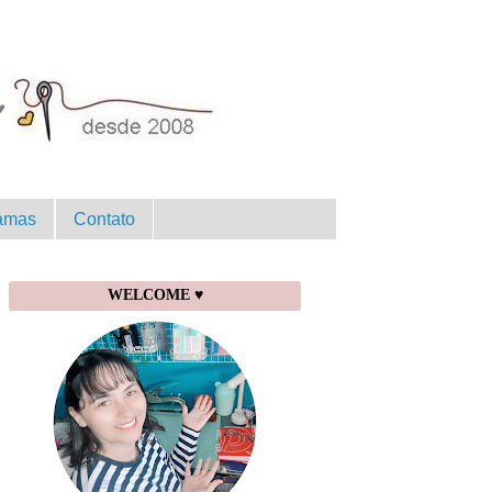
amas
Contato
WELCOME ♥