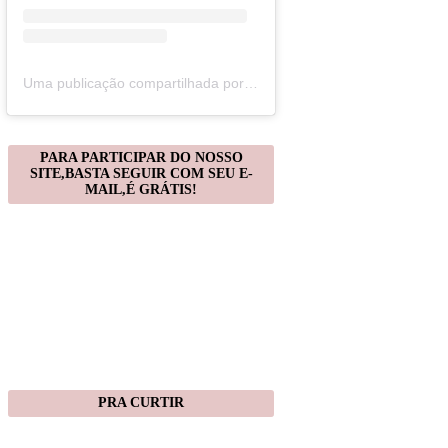
Uma publicação compartilhada por Christiane Gonçalves (@artecomquiane)
PARA PARTICIPAR DO NOSSO
SITE,BASTA SEGUIR COM SEU E-
MAIL,É GRÁTIS!
PRA CURTIR