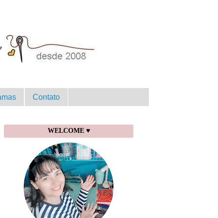
amas
Contato
WELCOME ♥