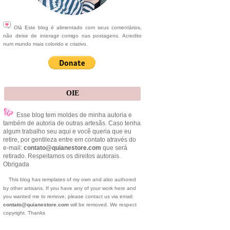
Olá Este blog é alimentado com seus comentários,
não deixe de interagir comigo nas postagens. Acredito
num mundo mais colorido e criativo.
OIE
Esse blog tem moldes de minha autoria e
também de autoria de outras artesãs. Caso tenha
algum trabalho seu aqui e você queria que eu
retire, por gentileza entre em contato através do
e-mail:
contato@quianestore.com
que será
retirado. Respeitamos os direitos autorais.
Obrigada
This blog has templates of my own and also authored
by other artisans. If you have any of your work here and
you wanted me to remove, please contact us via email:
contato@quianestore.com
will be removed. We respect
copyright. Thanks