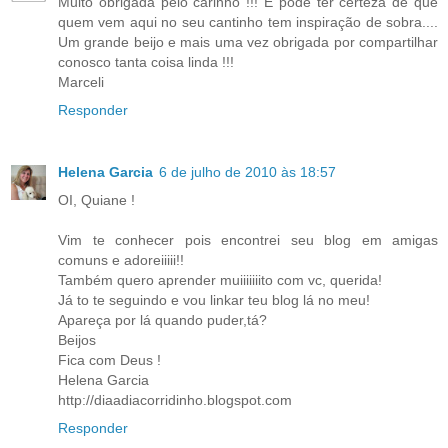
Muito obrigada pelo carinho !!! E pode ter certeza de que
quem vem aqui no seu cantinho tem inspiração de sobra....
Um grande beijo e mais uma vez obrigada por compartilhar
conosco tanta coisa linda !!!
Marceli
Responder
Helena Garcia
6 de julho de 2010 às 18:57
OI, Quiane !
Vim te conhecer pois encontrei seu blog em amigas
comuns e adoreiiiii!!
Também quero aprender muiiiiiiito com vc, querida!
Já to te seguindo e vou linkar teu blog lá no meu!
Apareça por lá quando puder,tá?
Beijos
Fica com Deus !
Helena Garcia
http://diaadiacorridinho.blogspot.com
Responder